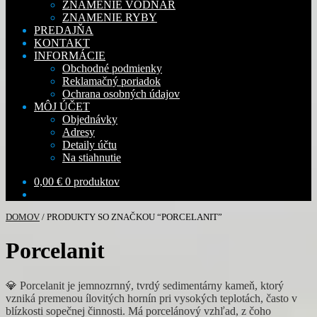
ZNAMENIE VODNÁR
ZNAMENIE RYBY
PREDAJŇA
KONTAKT
INFORMÁCIE
Obchodné podmienky
Reklamačný poriadok
Ochrana osobných údajov
MÔJ ÚČET
Objednávky
Adresy
Detaily účtu
Na stiahnutie
0,00
€
0 produktov
DOMOV
/
PRODUKTY SO ZNAČKOU “PORCELANIT”
Porcelanit
💎 Porcelanit je jemnozrnný, tvrdý sedimentárny kameň, ktorý
vzniká premenou ílovitých hornín pri vysokých teplotách, často v
blízkosti sopečnej činnosti. Má porcelánový vzhľad, z čoho