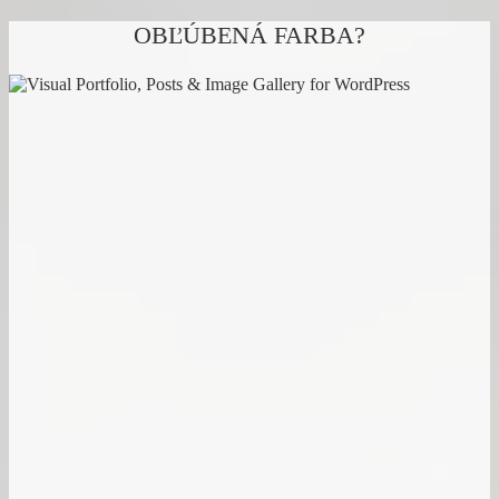
podľa
najnovších
OBĽÚBENÁ FARBA?