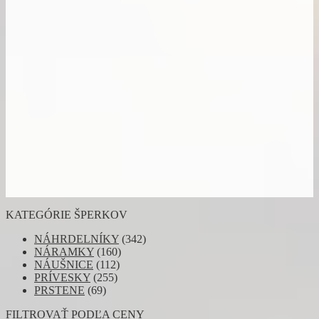
KATEGÓRIE ŠPERKOV
NÁHRDELNÍKY
(342)
NÁRAMKY
(160)
NÁUŠNICE
(112)
PRÍVESKY
(255)
PRSTENE
(69)
FILTROVAŤ PODĽA CENY