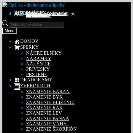
Preskočiť
Preskočiť
na
na
KONTAKT
INFORMÁCIE
Obchodné podmienky
Reklamačný poriadok
Ochrana osobných údajov
MÔJ ÚČET
Objednávky
Adresy
Detaily účtu
navigáciu
obsah
Na stiahnutie
Products
search
Menu
DOMOV
ŠPERKY
NÁHRDELNÍKY
NÁRAMKY
NÁUŠNICE
PRÍVESKY
PRSTENE
DRAHOKAMY
ZVEROKRUH
ZNAMENIE BARAN
ZNAMENIE BÝK
ZNAMENIE BLÍŽENCI
ZNAMENIE RAK
ZNAMENIE LEV
ZNAMENIE PANNA
ZNAMENIE VÁHY
ZNAMENIE ŠKORPIÓN