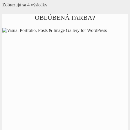
Zoradené
Zobrazujú sa 4 výsledky
podľa
najnovších
OBĽÚBENÁ FARBA?