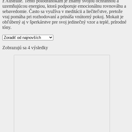
z Austrálie. Tento polodrahokam je známy svojou ochrannou a
uzemňujúcou energiou, ktorá podporuje emocionálnu rovnováhu a
sebavedomie. Často sa využíva v meditácii a liečiteľstve, pretože
vraj pomáha pri rozhodovaní a prináša vnútorný pokoj. Mokait je
obľúbený aj v šperkárstve pre svoj jedinečný vzor a teplé, prírodné
tóny.
Zoradené
Zobrazujú sa 4 výsledky
podľa
najnovších