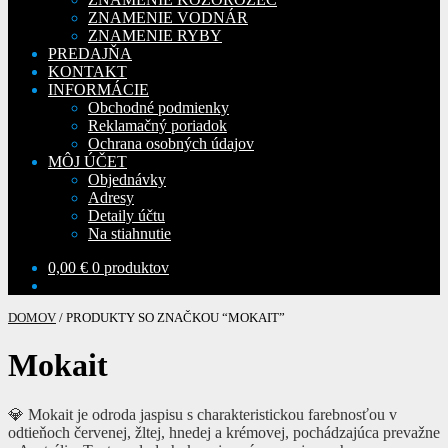
ZNAMENIE VODNÁR
ZNAMENIE RYBY
PREDAJŇA
KONTAKT
INFORMÁCIE
Obchodné podmienky
Reklamačný poriadok
Ochrana osobných údajov
MÔJ ÚČET
Objednávky
Adresy
Detaily účtu
Na stiahnutie
0,00
€
0 produktov
DOMOV
/
PRODUKTY SO ZNAČKOU “MOKAIT”
Mokait
💎 Mokait je odroda jaspisu s charakteristickou farebnosťou v
odtieňoch červenej, žltej, hnedej a krémovej, pochádzajúca prevažne