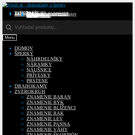
Preskočiť
Preskočiť
na
na
KONTAKT
INFORMÁCIE
Obchodné podmienky
Reklamačný poriadok
Ochrana osobných údajov
MÔJ ÚČET
Objednávky
Adresy
Detaily účtu
navigáciu
obsah
Na stiahnutie
Products
search
Menu
DOMOV
ŠPERKY
NÁHRDELNÍKY
NÁRAMKY
NÁUŠNICE
PRÍVESKY
PRSTENE
DRAHOKAMY
ZVEROKRUH
ZNAMENIE BARAN
ZNAMENIE BÝK
ZNAMENIE BLÍŽENCI
ZNAMENIE RAK
ZNAMENIE LEV
ZNAMENIE PANNA
ZNAMENIE VÁHY
ZNAMENIE ŠKORPIÓN