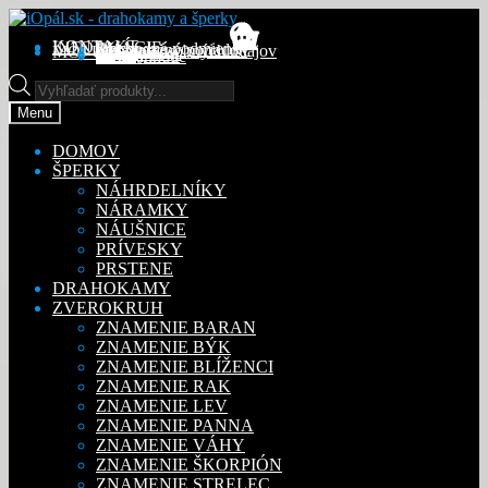
Preskočiť
Preskočiť
na
na
KONTAKT
INFORMÁCIE
Obchodné podmienky
Reklamačný poriadok
Ochrana osobných údajov
MÔJ ÚČET
Objednávky
Adresy
Detaily účtu
navigáciu
obsah
Na stiahnutie
Products
search
Menu
DOMOV
ŠPERKY
NÁHRDELNÍKY
NÁRAMKY
NÁUŠNICE
PRÍVESKY
PRSTENE
DRAHOKAMY
ZVEROKRUH
ZNAMENIE BARAN
ZNAMENIE BÝK
ZNAMENIE BLÍŽENCI
ZNAMENIE RAK
ZNAMENIE LEV
ZNAMENIE PANNA
ZNAMENIE VÁHY
ZNAMENIE ŠKORPIÓN
ZNAMENIE STRELEC