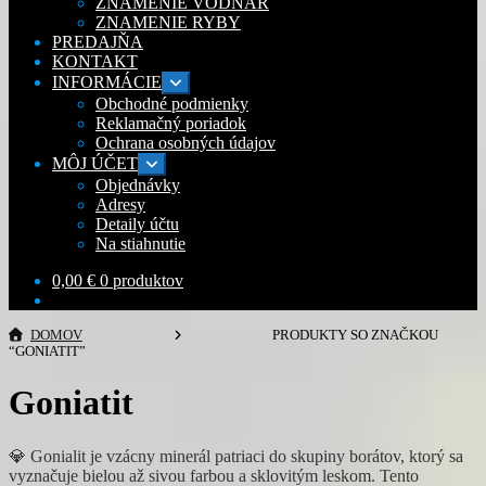
ZNAMENIE VODNÁR
ZNAMENIE RYBY
PREDAJŇA
KONTAKT
INFORMÁCIE
Rozbaliť
podradené
Obchodné podmienky
menu
Reklamačný poriadok
Ochrana osobných údajov
MÔJ ÚČET
Rozbaliť
podradené
Objednávky
menu
Adresy
Detaily účtu
Na stiahnutie
0,00
€
0 produktov
DOMOV
PRODUKTY SO ZNAČKOU
“GONIATIT”
Goniatit
💎 Gonialit je vzácny minerál patriaci do skupiny borátov, ktorý sa
vyznačuje bielou až sivou farbou a sklovitým leskom. Tento