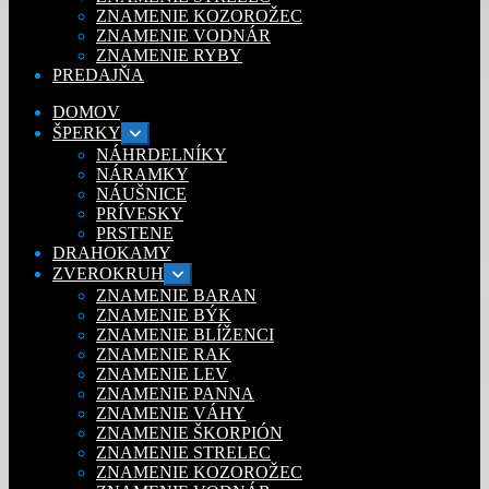
ZNAMENIE KOZOROŽEC
ZNAMENIE VODNÁR
ZNAMENIE RYBY
PREDAJŇA
DOMOV
ŠPERKY
Rozbaliť
podradené
NÁHRDELNÍKY
menu
NÁRAMKY
NÁUŠNICE
PRÍVESKY
PRSTENE
DRAHOKAMY
ZVEROKRUH
Rozbaliť
podradené
ZNAMENIE BARAN
menu
ZNAMENIE BÝK
ZNAMENIE BLÍŽENCI
ZNAMENIE RAK
ZNAMENIE LEV
ZNAMENIE PANNA
ZNAMENIE VÁHY
ZNAMENIE ŠKORPIÓN
ZNAMENIE STRELEC
ZNAMENIE KOZOROŽEC