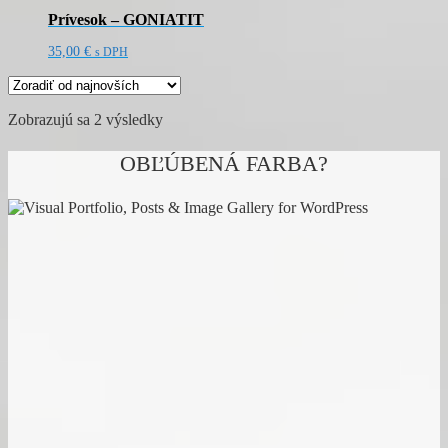
Prívesok – GONIATIT
35,00
€
s DPH
Zoradené
Zobrazujú sa 2 výsledky
podľa
najnovších
OBĽÚBENÁ FARBA?