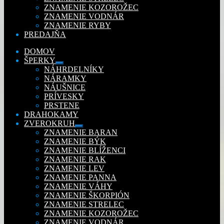
ZNAMENIE KOZOROŽEC
ZNAMENIE VODNÁR
ZNAMENIE RYBY
PREDAJŇA
DOMOV
ŠPERKY
Rozbaliť
NÁHRDELNÍKY
podradené
NÁRAMKY
menu
NÁUŠNICE
PRÍVESKY
PRSTENE
DRAHOKAMY
ZVEROKRUH
Rozbaliť
ZNAMENIE BARAN
podradené
ZNAMENIE BÝK
menu
ZNAMENIE BLÍŽENCI
ZNAMENIE RAK
ZNAMENIE LEV
ZNAMENIE PANNA
ZNAMENIE VÁHY
ZNAMENIE ŠKORPIÓN
ZNAMENIE STRELEC
ZNAMENIE KOZOROŽEC
ZNAMENIE VODNÁR