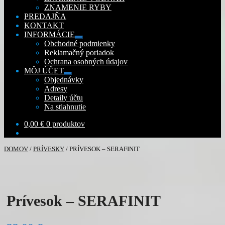
ZNAMENIE RYBY
PREDAJŇA
KONTAKT
INFORMÁCIE
Rozbaliť
Obchodné podmienky
podradené
Reklamačný poriadok
menu
Ochrana osobných údajov
MÔJ ÚČET
Rozbaliť
Objednávky
podradené
Adresy
menu
Detaily účtu
Na stiahnutie
0,00
€
0 produktov
DOMOV
/
PRÍVESKY
/
PRÍVESOK – SERAFINIT
Prívesok – SERAFINIT