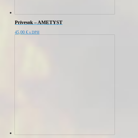
Prívesok – AMETYST
45,00
€
s DPH