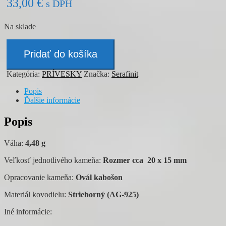
33,00
€
s DPH
Na sklade
množstvo
Prívesok
Pridať do košíka
-
SERAFINIT
Kategória:
PRÍVESKY
Značka:
Serafinit
Popis
Ďalšie informácie
Popis
Váha:
4,48 g
Veľkosť jednotlivého kameňa:
Rozmer cca 20 x 15 mm
Opracovanie kameňa:
Ovál kabošon
Materiál kovodielu:
Strieborný (AG-925)
Iné informácie: