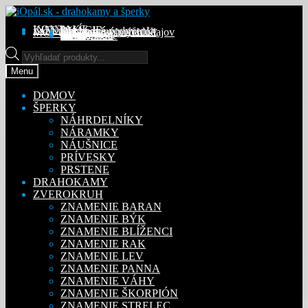
Preskočiť
Preskočiť
na
na
KONTAKT
INFORMÁCIE
Obchodné podmienky
Reklamačný poriadok
Ochrana osobných údajov
MÔJ ÚČET
Objednávky
Adresy
Detaily účtu
navigáciu
obsah
Na stiahnutie
Products
search
Menu
DOMOV
ŠPERKY
NÁHRDELNÍKY
NÁRAMKY
NÁUŠNICE
PRÍVESKY
PRSTENE
DRAHOKAMY
ZVEROKRUH
ZNAMENIE BARAN
ZNAMENIE BÝK
ZNAMENIE BLÍŽENCI
ZNAMENIE RAK
ZNAMENIE LEV
ZNAMENIE PANNA
ZNAMENIE VÁHY
ZNAMENIE ŠKORPIÓN
ZNAMENIE STRELEC