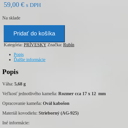
59,00
€
s DPH
Na sklade
množstvo
Prívesok
Pridať do košíka
-
RUBÍN
Kategória:
PRÍVESKY
Značka:
Rubín
Popis
Ďalšie informácie
Popis
Váha:
5,68 g
Veľkosť jednotlivého kameňa:
Rozmer cca 17 x 12 mm
Opracovanie kameňa:
Ovál kabošon
Materiál kovodielu:
Strieborný (AG-925)
Iné informácie: