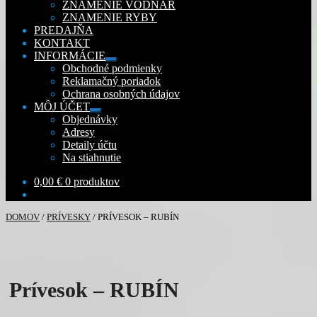
ZNAMENIE VODNÁR
ZNAMENIE RYBY
PREDAJŇA
KONTAKT
INFORMÁCIE
Rozbaliť
Obchodné podmienky
podradené
Reklamačný poriadok
menu
Ochrana osobných údajov
MÔJ ÚČET
Rozbaliť
Objednávky
podradené
Adresy
menu
Detaily účtu
Na stiahnutie
0,00
€
0 produktov
DOMOV
/
PRÍVESKY
/
PRÍVESOK – RUBÍN
Prívesok – RUBÍN