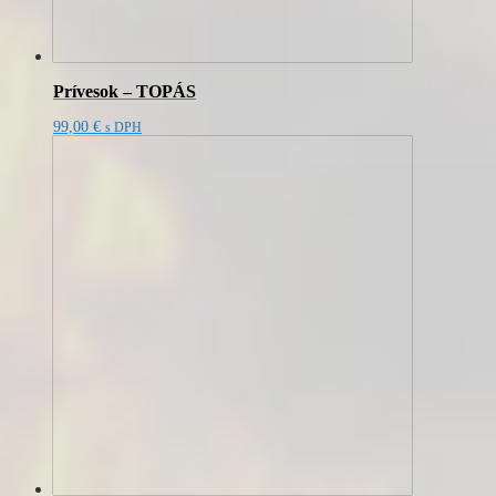
Prívesok – TOPÁS
99,00
€
s DPH