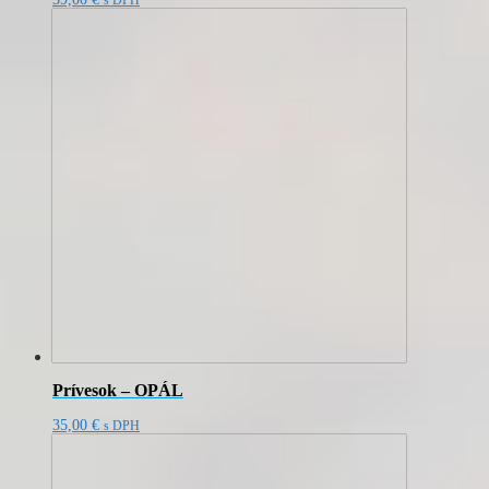
s DPH
Prívesok – OPÁL
35,00
€
s DPH