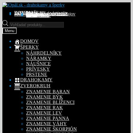
Preskočiť
Preskočiť
na
na
KONTAKT
INFORMÁCIE
Obchodné podmienky
Reklamačný poriadok
Ochrana osobných údajov
MÔJ ÚČET
Objednávky
Adresy
Detaily účtu
navigáciu
obsah
Na stiahnutie
Products
search
Menu
DOMOV
ŠPERKY
NÁHRDELNÍKY
NÁRAMKY
NÁUŠNICE
PRÍVESKY
PRSTENE
DRAHOKAMY
ZVEROKRUH
ZNAMENIE BARAN
ZNAMENIE BÝK
ZNAMENIE BLÍŽENCI
ZNAMENIE RAK
ZNAMENIE LEV
ZNAMENIE PANNA
ZNAMENIE VÁHY
ZNAMENIE ŠKORPIÓN