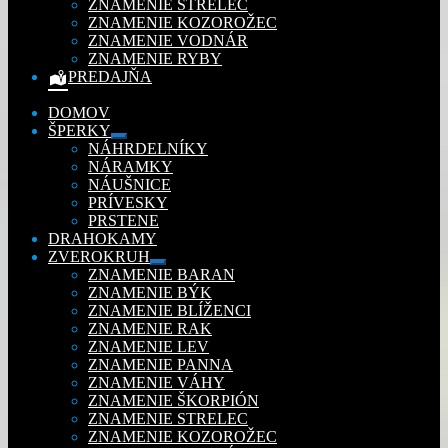
ZNAMENIE STRELEC
ZNAMENIE KOZOROŽEC
ZNAMENIE VODNÁR
ZNAMENIE RYBY
PREDAJŇA
DOMOV
ŠPERKY
Rozbaliť
NÁHRDELNÍKY
podradené
NÁRAMKY
menu
NÁUŠNICE
PRÍVESKY
PRSTENE
DRAHOKAMY
ZVEROKRUH
Rozbaliť
ZNAMENIE BARAN
podradené
ZNAMENIE BÝK
menu
ZNAMENIE BLÍŽENCI
ZNAMENIE RAK
ZNAMENIE LEV
ZNAMENIE PANNA
ZNAMENIE VÁHY
ZNAMENIE ŠKORPIÓN
ZNAMENIE STRELEC
ZNAMENIE KOZOROŽEC