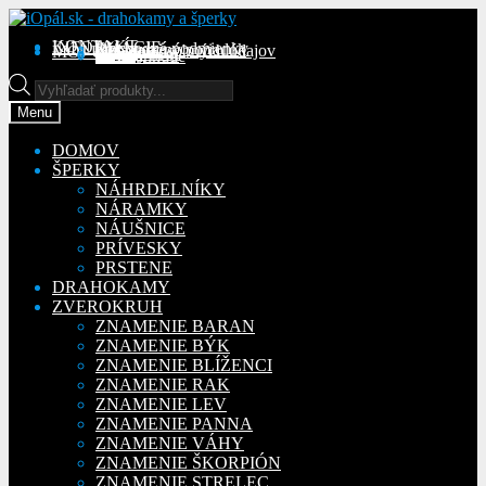
Preskočiť
Preskočiť
na
na
KONTAKT
INFORMÁCIE
Obchodné podmienky
Reklamačný poriadok
Ochrana osobných údajov
MÔJ ÚČET
Objednávky
Adresy
Detaily účtu
navigáciu
obsah
Na stiahnutie
Products
search
Menu
DOMOV
ŠPERKY
NÁHRDELNÍKY
NÁRAMKY
NÁUŠNICE
PRÍVESKY
PRSTENE
DRAHOKAMY
ZVEROKRUH
ZNAMENIE BARAN
ZNAMENIE BÝK
ZNAMENIE BLÍŽENCI
ZNAMENIE RAK
ZNAMENIE LEV
ZNAMENIE PANNA
ZNAMENIE VÁHY
ZNAMENIE ŠKORPIÓN
ZNAMENIE STRELEC