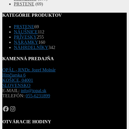
PRSTENE
(69)
KATEGÓRIE PRODUKTOV
69
PRSTENE
69
produktov
112
NÁUŠNICE
112
255
produktov
PRÍVESKY
255
produktov
160
NÁRAMKY
160
produktov
342
NÁHRDELNÍKY
342
produktov
KAMENNÁ PREDAJŇA
OPÁL - RNDr. Jozef Molnár
Hrnčiarska 6
KOŠICE
,
04001
SLOVENSKO
E-MAIL:
info@iopal.sk
TELEFÓN:
055-6231899
OPAL.drahokamy
opal.drahokamy
OTVÁRACIE HODINY