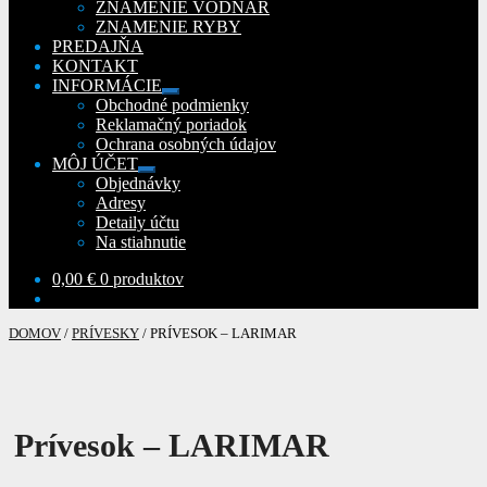
ZNAMENIE VODNÁR
ZNAMENIE RYBY
PREDAJŇA
KONTAKT
INFORMÁCIE
Rozbaliť
Obchodné podmienky
podradené
Reklamačný poriadok
menu
Ochrana osobných údajov
MÔJ ÚČET
Rozbaliť
Objednávky
podradené
Adresy
menu
Detaily účtu
Na stiahnutie
0,00
€
0 produktov
DOMOV
/
PRÍVESKY
/
PRÍVESOK – LARIMAR
Prívesok – LARIMAR