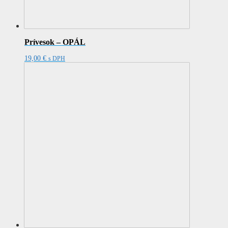
Prívesok – OPÁL
19,00
€
s DPH