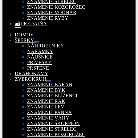
ZNAMENIE STRELEC
ZNAMENIE KOZOROŽEC
ZNAMENIE VODNÁR
ZNAMENIE RYBY
PREDAJŇA
DOMOV
ŠPERKY
Rozbaliť
NÁHRDELNÍKY
podradené
NÁRAMKY
menu
NÁUŠNICE
PRÍVESKY
PRSTENE
DRAHOKAMY
ZVEROKRUH
Rozbaliť
ZNAMENIE BARAN
podradené
ZNAMENIE BÝK
menu
ZNAMENIE BLÍŽENCI
ZNAMENIE RAK
ZNAMENIE LEV
ZNAMENIE PANNA
ZNAMENIE VÁHY
ZNAMENIE ŠKORPIÓN
ZNAMENIE STRELEC
ZNAMENIE KOZOROŽEC