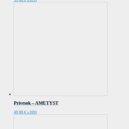
s DPH
Prívesok – AMETYST
49,00
€
s DPH