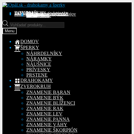
Preskočiť
Preskočiť
na
na
KONTAKT
INFORMÁCIE
Obchodné podmienky
Reklamačný poriadok
Ochrana osobných údajov
MÔJ ÚČET
Objednávky
Adresy
Detaily účtu
navigáciu
obsah
Na stiahnutie
Products
search
Menu
DOMOV
ŠPERKY
NÁHRDELNÍKY
NÁRAMKY
NÁUŠNICE
PRÍVESKY
PRSTENE
DRAHOKAMY
ZVEROKRUH
ZNAMENIE BARAN
ZNAMENIE BÝK
ZNAMENIE BLÍŽENCI
ZNAMENIE RAK
ZNAMENIE LEV
ZNAMENIE PANNA
ZNAMENIE VÁHY
ZNAMENIE ŠKORPIÓN