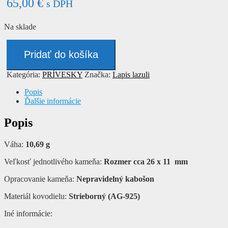
65,00
€
s DPH
Na sklade
množstvo
Prívesok
Pridať do košíka
-
LAPIS
Kategória:
PRÍVESKY
Značka:
Lapis lazuli
Popis
Ďalšie informácie
Popis
Váha:
10,69
g
Veľkosť jednotlivého kameňa:
Rozmer cca 26 x 11 mm
Opracovanie kameňa:
Nepravidelný kabošon
Materiál kovodielu:
Strieborný (AG-925)
Iné informácie: