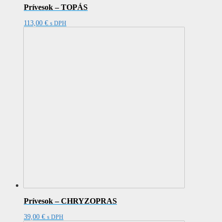
Prívesok – TOPÁS
113,00
€
s DPH
Prívesok – CHRYZOPRAS
39,00
€
s DPH