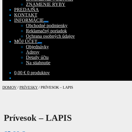
ZNAMENIE RYBY
PREDAJŇA
KONTAKT
INFORMÁCIE
Rozbaliť
Obchodné podmienky
podradené
Reklamačný poriadok
menu
Ochrana osobných údajov
MÔJ ÚČET
Rozbaliť
Objednávky
podradené
Adresy
menu
Detaily účtu
Na stiahnutie
0,00
€
0 produktov
DOMOV
/
PRÍVESKY
/
PRÍVESOK – LAPIS
Prívesok – LAPIS