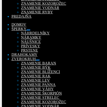
ZNAMENIE KOZOROŽEC
ZNAMENIE VODNÁR
ZNAMENIE RYBY
PREDAJŇA
DOMOV
ŠPERKY
Rozbaliť
NÁHRDELNÍKY
podradené
NÁRAMKY
menu
NÁUŠNICE
PRÍVESKY
PRSTENE
DRAHOKAMY
ZVEROKRUH
Rozbaliť
ZNAMENIE BARAN
podradené
ZNAMENIE BÝK
menu
ZNAMENIE BLÍŽENCI
ZNAMENIE RAK
ZNAMENIE LEV
ZNAMENIE PANNA
ZNAMENIE VÁHY
ZNAMENIE ŠKORPIÓN
ZNAMENIE STRELEC
ZNAMENIE KOZOROŽEC
ZNAMENIE VODNÁR