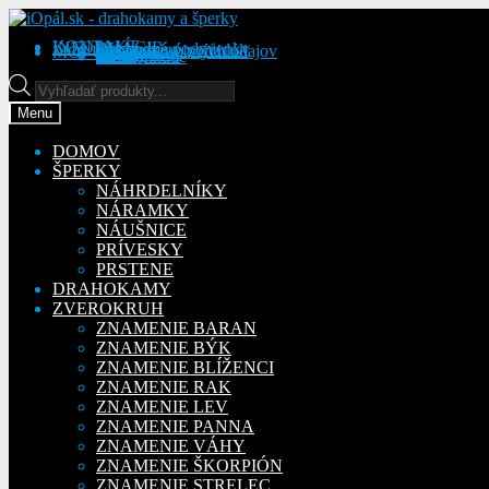
Preskočiť
Preskočiť
na
na
KONTAKT
INFORMÁCIE
Obchodné podmienky
Reklamačný poriadok
Ochrana osobných údajov
MÔJ ÚČET
Objednávky
Adresy
Detaily účtu
navigáciu
obsah
Na stiahnutie
Products
search
Menu
DOMOV
ŠPERKY
NÁHRDELNÍKY
NÁRAMKY
NÁUŠNICE
PRÍVESKY
PRSTENE
DRAHOKAMY
ZVEROKRUH
ZNAMENIE BARAN
ZNAMENIE BÝK
ZNAMENIE BLÍŽENCI
ZNAMENIE RAK
ZNAMENIE LEV
ZNAMENIE PANNA
ZNAMENIE VÁHY
ZNAMENIE ŠKORPIÓN
ZNAMENIE STRELEC