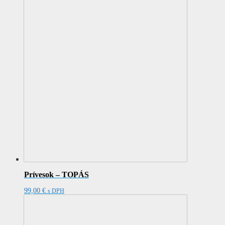
Prívesok – TOPÁS
99,00
€
s DPH