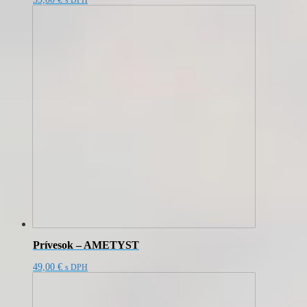
s DPH
Prívesok – AMETYST
49,00
€
s DPH