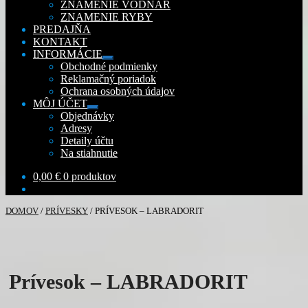
ZNAMENIE VODNÁR
ZNAMENIE RYBY
PREDAJŇA
KONTAKT
INFORMÁCIE
Rozbaliť
Obchodné podmienky
podradené
Reklamačný poriadok
menu
Ochrana osobných údajov
MÔJ ÚČET
Rozbaliť
Objednávky
podradené
Adresy
menu
Detaily účtu
Na stiahnutie
0,00
€
0 produktov
DOMOV
/
PRÍVESKY
/
PRÍVESOK – LABRADORIT
Prívesok – LABRADORIT