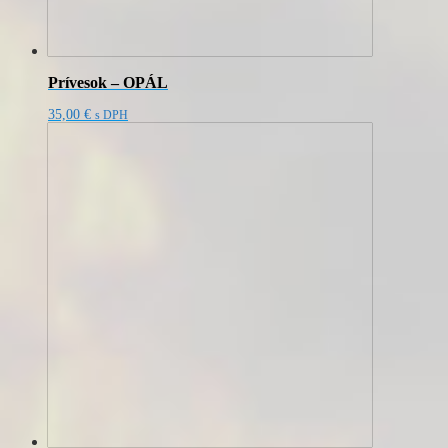
Prívesok – OPÁL
35,00
€
s DPH