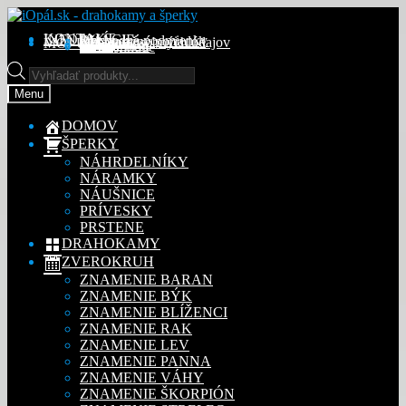
Preskočiť
Preskočiť
na
na
KONTAKT
INFORMÁCIE
Obchodné podmienky
Reklamačný poriadok
Ochrana osobných údajov
MÔJ ÚČET
Objednávky
Adresy
Detaily účtu
navigáciu
obsah
Na stiahnutie
Products
search
Menu
DOMOV
ŠPERKY
NÁHRDELNÍKY
NÁRAMKY
NÁUŠNICE
PRÍVESKY
PRSTENE
DRAHOKAMY
ZVEROKRUH
ZNAMENIE BARAN
ZNAMENIE BÝK
ZNAMENIE BLÍŽENCI
ZNAMENIE RAK
ZNAMENIE LEV
ZNAMENIE PANNA
ZNAMENIE VÁHY
ZNAMENIE ŠKORPIÓN