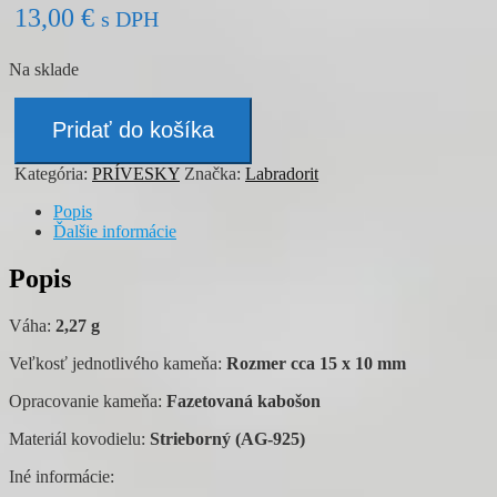
13,00
€
s DPH
Na sklade
množstvo
Prívesok
Pridať do košíka
-
LABRADORIT
Kategória:
PRÍVESKY
Značka:
Labradorit
Popis
Ďalšie informácie
Popis
Váha:
2,27 g
Veľkosť jednotlivého kameňa:
Rozmer cca 15 x 10 mm
Opracovanie kameňa:
Fazetovaná kabošon
Materiál kovodielu:
Strieborný (AG-925)
Iné informácie: