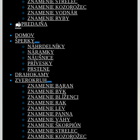
ZNAMENIE STRELEC
ZNAMENIE KOZOROŽEC
ZNAMENIE VODNÁR
ZNAMENIE RYBY
PREDAJŇA
DOMOV
ŠPERKY
Rozbaliť
NÁHRDELNÍKY
podradené
NÁRAMKY
menu
NÁUŠNICE
PRÍVESKY
PRSTENE
DRAHOKAMY
ZVEROKRUH
Rozbaliť
ZNAMENIE BARAN
podradené
ZNAMENIE BÝK
menu
ZNAMENIE BLÍŽENCI
ZNAMENIE RAK
ZNAMENIE LEV
ZNAMENIE PANNA
ZNAMENIE VÁHY
ZNAMENIE ŠKORPIÓN
ZNAMENIE STRELEC
ZNAMENIE KOZOROŽEC