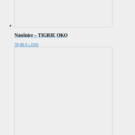
Náušnice – TIGRIE OKO
59,00
€
s DPH