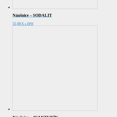
Náušnice – SODALIT
55,00
€
s DPH