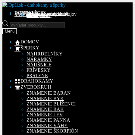
Preskočiť
Preskočiť
na
na
KONTAKT
INFORMÁCIE
Obchodné podmienky
Reklamačný poriadok
Ochrana osobných údajov
MÔJ ÚČET
Objednávky
Adresy
Detaily účtu
navigáciu
obsah
Na stiahnutie
Products
search
Menu
DOMOV
ŠPERKY
NÁHRDELNÍKY
NÁRAMKY
NÁUŠNICE
PRÍVESKY
PRSTENE
DRAHOKAMY
ZVEROKRUH
ZNAMENIE BARAN
ZNAMENIE BÝK
ZNAMENIE BLÍŽENCI
ZNAMENIE RAK
ZNAMENIE LEV
ZNAMENIE PANNA
ZNAMENIE VÁHY
ZNAMENIE ŠKORPIÓN