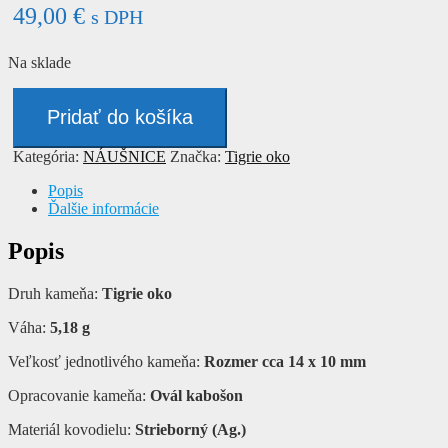
49,00
€
s DPH
Na sklade
množstvo
Náušnice
Pridať do košíka
-
TIGRIE
Kategória:
NÁUŠNICE
Značka:
Tigrie oko
OKO
Popis
Ďalšie informácie
Popis
Druh kameňa:
Tigrie oko
Váha:
5,18 g
Veľkosť jednotlivého kameňa:
Rozmer cca 14 x 10 mm
Opracovanie kameňa:
Ovál kabošon
Materiál kovodielu:
Strieborný (Ag.)