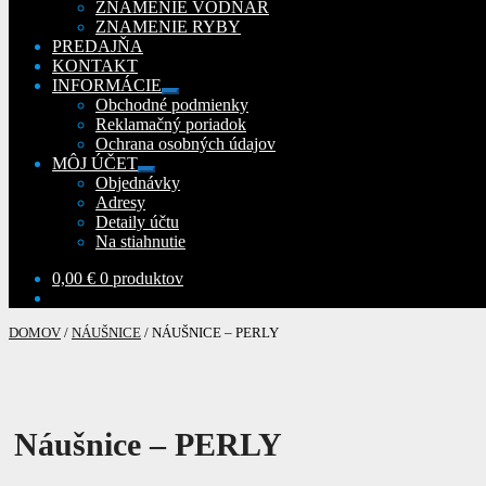
ZNAMENIE VODNÁR
ZNAMENIE RYBY
PREDAJŇA
KONTAKT
INFORMÁCIE
Rozbaliť
Obchodné podmienky
podradené
Reklamačný poriadok
menu
Ochrana osobných údajov
MÔJ ÚČET
Rozbaliť
Objednávky
podradené
Adresy
menu
Detaily účtu
Na stiahnutie
0,00
€
0 produktov
DOMOV
/
NÁUŠNICE
/
NÁUŠNICE – PERLY
Náušnice – PERLY