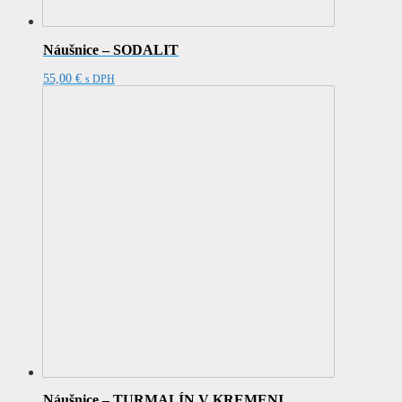
Náušnice – SODALIT
55,00
€
s DPH
Náušnice – TURMALÍN V KREMENI