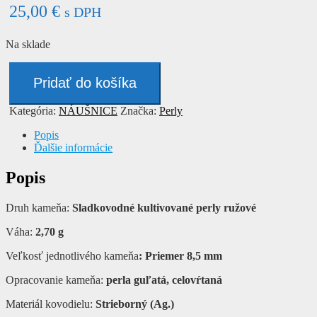
25,00
€
s DPH
Na sklade
množstvo
Náušnice
Pridať do košíka
-
PERLY
Kategória:
NÁUŠNICE
Značka:
Perly
Popis
Ďalšie informácie
Popis
Druh kameňa:
Sladkovodné kultivované perly ružové
Váha:
2,70 g
Veľkosť jednotlivého kameňa
: Priemer 8,5 mm
Opracovanie kameňa:
perla guľatá, celovŕtaná
Materiál kovodielu:
Strieborný (Ag.)