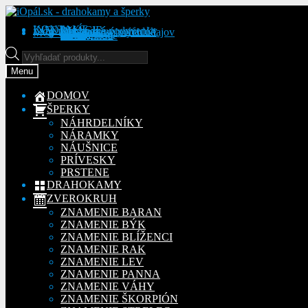
Preskočiť
Preskočiť
na
na
KONTAKT
INFORMÁCIE
Obchodné podmienky
Reklamačný poriadok
Ochrana osobných údajov
MÔJ ÚČET
Objednávky
Adresy
Detaily účtu
navigáciu
obsah
Na stiahnutie
Products
search
Menu
DOMOV
ŠPERKY
NÁHRDELNÍKY
NÁRAMKY
NÁUŠNICE
PRÍVESKY
PRSTENE
DRAHOKAMY
ZVEROKRUH
ZNAMENIE BARAN
ZNAMENIE BÝK
ZNAMENIE BLÍŽENCI
ZNAMENIE RAK
ZNAMENIE LEV
ZNAMENIE PANNA
ZNAMENIE VÁHY
ZNAMENIE ŠKORPIÓN