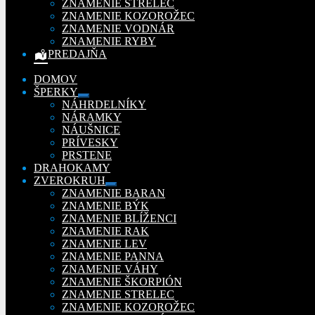
ZNAMENIE STRELEC
ZNAMENIE KOZOROŽEC
ZNAMENIE VODNÁR
ZNAMENIE RYBY
PREDAJŇA
DOMOV
ŠPERKY
Rozbaliť
NÁHRDELNÍKY
podradené
NÁRAMKY
menu
NÁUŠNICE
PRÍVESKY
PRSTENE
DRAHOKAMY
ZVEROKRUH
Rozbaliť
ZNAMENIE BARAN
podradené
ZNAMENIE BÝK
menu
ZNAMENIE BLÍŽENCI
ZNAMENIE RAK
ZNAMENIE LEV
ZNAMENIE PANNA
ZNAMENIE VÁHY
ZNAMENIE ŠKORPIÓN
ZNAMENIE STRELEC
ZNAMENIE KOZOROŽEC