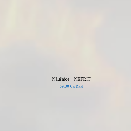
Náušnice – NEFRIT
69,00
€
s DPH