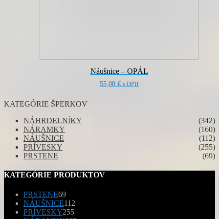
Náušnice – OPÁL
55,00
€
s DPH
KATEGÓRIE ŠPERKOV
NÁHRDELNÍKY
(342)
NÁRAMKY
(160)
NÁUŠNICE
(112)
PRÍVESKY
(255)
PRSTENE
(69)
KATEGÓRIE PRODUKTOV
69
PRSTENE
69
produktov
112
NÁUŠNICE
112
255
produktov
PRÍVESKY
255