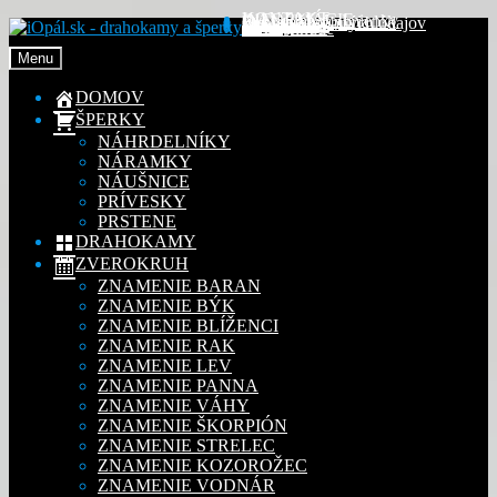
KONTAKT
INFORMÁCIE
Obchodné podmienky
Reklamačný poriadok
Ochrana osobných údajov
MÔJ ÚČET
Objednávky
Preskočiť
Preskočiť
Adresy
Detaily účtu
Na stiahnutie
na
na
Menu
navigáciu
obsah
DOMOV
ŠPERKY
NÁHRDELNÍKY
NÁRAMKY
NÁUŠNICE
PRÍVESKY
PRSTENE
DRAHOKAMY
ZVEROKRUH
ZNAMENIE BARAN
ZNAMENIE BÝK
ZNAMENIE BLÍŽENCI
ZNAMENIE RAK
ZNAMENIE LEV
ZNAMENIE PANNA
ZNAMENIE VÁHY
ZNAMENIE ŠKORPIÓN
ZNAMENIE STRELEC
ZNAMENIE KOZOROŽEC
ZNAMENIE VODNÁR