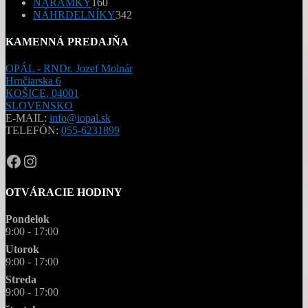
produktov
160
NÁRAMKY
160
produktov
342
NÁHRDELNÍKY
342
produktov
KAMENNÁ PREDAJŇA
OPÁL - RNDr. Jozef Molnár
Hrnčiarska 6
KOŠICE
,
04001
SLOVENSKO
E-MAIL:
info@iopal.sk
TELEFÓN:
055-6231899
OPAL.drahokamy
opal.drahokamy
OTVÁRACIE HODINY
Pondelok
9:00 - 17:00
Utorok
9:00 - 17:00
Streda
9:00 - 17:00