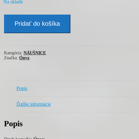
Na sklade
množstvo
Náušnice
Pridať do košíka
-
ÓNYX
Kategória:
NÁUŠNICE
Značka:
Ónyx
Popis
Ďalšie informácie
Popis