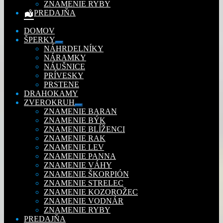
ZNAMENIE RYBY
PREDAJŇA
DOMOV
ŠPERKY
Rozbaliť
NÁHRDELNÍKY
podradené
NÁRAMKY
menu
NÁUŠNICE
PRÍVESKY
PRSTENE
DRAHOKAMY
ZVEROKRUH
Rozbaliť
ZNAMENIE BARAN
podradené
ZNAMENIE BÝK
menu
ZNAMENIE BLÍŽENCI
ZNAMENIE RAK
ZNAMENIE LEV
ZNAMENIE PANNA
ZNAMENIE VÁHY
ZNAMENIE ŠKORPIÓN
ZNAMENIE STRELEC
ZNAMENIE KOZOROŽEC
ZNAMENIE VODNÁR
ZNAMENIE RYBY
PREDAJŇA