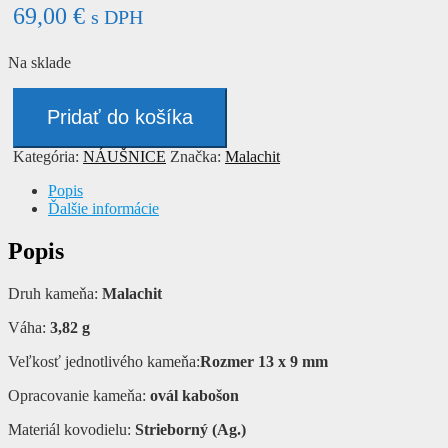
69,00
€
s DPH
Na sklade
množstvo
Náušnice
Pridať do košíka
-
MALACHIT
Kategória:
NÁUŠNICE
Značka:
Malachit
Popis
Ďalšie informácie
Popis
Druh kameňa:
Malachit
Váha:
3,82 g
Veľkosť jednotlivého kameňa:
Rozmer 13 x 9 mm
Opracovanie kameňa:
ovál kabošon
Materiál kovodielu:
Strieborný (Ag.)