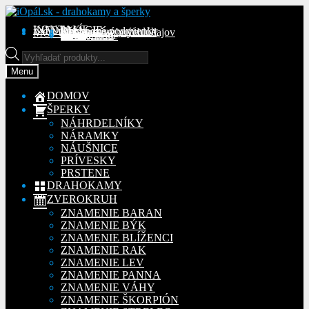
Preskočiť
Preskočiť
na
na
KONTAKT
INFORMÁCIE
Obchodné podmienky
Reklamačný poriadok
Ochrana osobných údajov
MÔJ ÚČET
Objednávky
Adresy
Detaily účtu
navigáciu
obsah
Na stiahnutie
Products
search
Menu
DOMOV
ŠPERKY
NÁHRDELNÍKY
NÁRAMKY
NÁUŠNICE
PRÍVESKY
PRSTENE
DRAHOKAMY
ZVEROKRUH
ZNAMENIE BARAN
ZNAMENIE BÝK
ZNAMENIE BLÍŽENCI
ZNAMENIE RAK
ZNAMENIE LEV
ZNAMENIE PANNA
ZNAMENIE VÁHY
ZNAMENIE ŠKORPIÓN