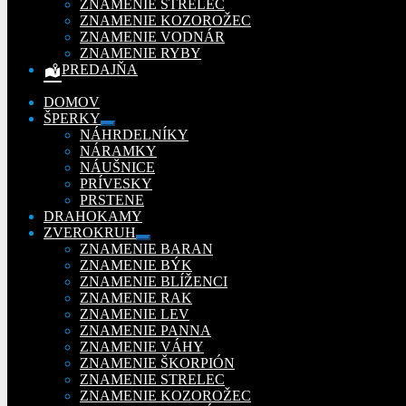
ZNAMENIE STRELEC
ZNAMENIE KOZOROŽEC
ZNAMENIE VODNÁR
ZNAMENIE RYBY
PREDAJŇA
DOMOV
ŠPERKY
Rozbaliť
NÁHRDELNÍKY
podradené
NÁRAMKY
menu
NÁUŠNICE
PRÍVESKY
PRSTENE
DRAHOKAMY
ZVEROKRUH
Rozbaliť
ZNAMENIE BARAN
podradené
ZNAMENIE BÝK
menu
ZNAMENIE BLÍŽENCI
ZNAMENIE RAK
ZNAMENIE LEV
ZNAMENIE PANNA
ZNAMENIE VÁHY
ZNAMENIE ŠKORPIÓN
ZNAMENIE STRELEC
ZNAMENIE KOZOROŽEC