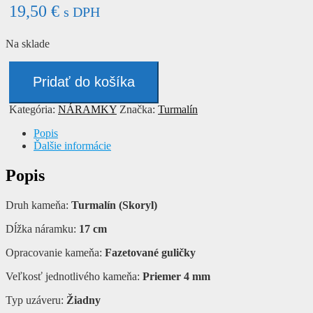
19,50
€
s DPH
Na sklade
množstvo
Náramok
Pridať do košíka
-
TURMALÍN
Kategória:
NÁRAMKY
Značka:
Turmalín
Popis
Ďalšie informácie
Popis
Druh kameňa:
Turmalín (Skoryl)
Dĺžka náramku:
17 cm
Opracovanie kameňa:
Fazetované guličky
Veľkosť jednotlivého kameňa:
Priemer 4 mm
Typ uzáveru:
Žiadny