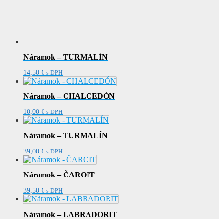
Náramok – TURMALÍN
14,50
€
s DPH
Náramok – CHALCEDÓN
10,00
€
s DPH
Náramok – TURMALÍN
39,00
€
s DPH
Náramok – ČAROIT
39,50
€
s DPH
Náramok – LABRADORIT