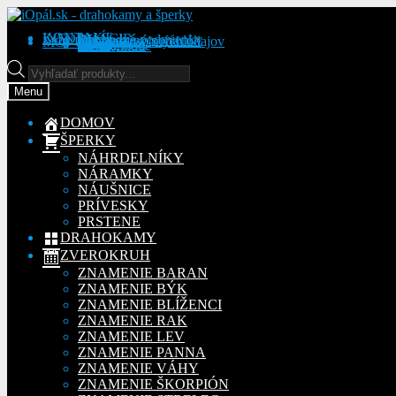
Preskočiť
Preskočiť
na
na
KONTAKT
INFORMÁCIE
Obchodné podmienky
Reklamačný poriadok
Ochrana osobných údajov
MÔJ ÚČET
Objednávky
Adresy
Detaily účtu
navigáciu
obsah
Na stiahnutie
Products
search
Menu
DOMOV
ŠPERKY
NÁHRDELNÍKY
NÁRAMKY
NÁUŠNICE
PRÍVESKY
PRSTENE
DRAHOKAMY
ZVEROKRUH
ZNAMENIE BARAN
ZNAMENIE BÝK
ZNAMENIE BLÍŽENCI
ZNAMENIE RAK
ZNAMENIE LEV
ZNAMENIE PANNA
ZNAMENIE VÁHY
ZNAMENIE ŠKORPIÓN