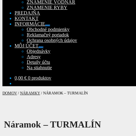
ZNAMENIE VODNÁR
ZNAMENIE RYBY
PREDAJŇA
KONTAKT
INFORMÁCIE
Rozbaliť
Obchodné podmienky
podradené
Reklamačný poriadok
menu
Ochrana osobných údajov
MÔJ ÚČET
Rozbaliť
Objednávky
podradené
Adresy
menu
Detaily účtu
Na stiahnutie
0,00
€
0 produktov
DOMOV
/
NÁRAMKY
/
NÁRAMOK – TURMALÍN
Náramok – TURMALÍN