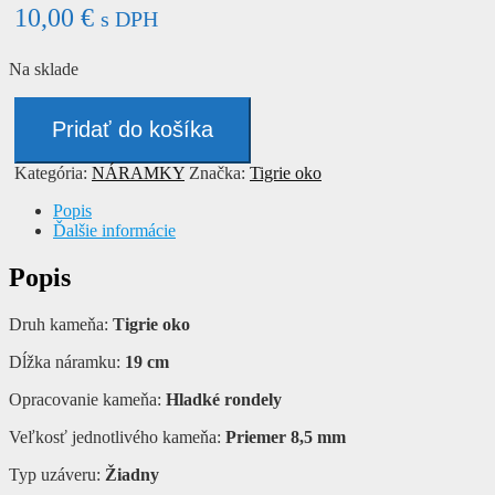
10,00
€
s DPH
Na sklade
množstvo
Náramok
Pridať do košíka
-
TIGRIE
Kategória:
NÁRAMKY
Značka:
Tigrie oko
OKO
Popis
Ďalšie informácie
Popis
Druh kameňa:
Tigrie oko
Dĺžka náramku:
19 cm
Opracovanie kameňa:
Hladké rondely
Veľkosť jednotlivého kameňa:
Priemer 8,5 mm
Typ uzáveru:
Žiadny