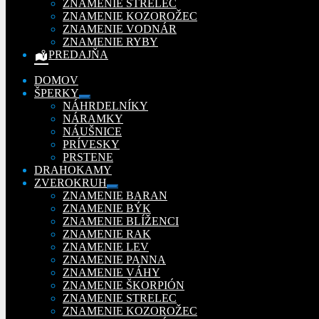
ZNAMENIE STRELEC
ZNAMENIE KOZOROŽEC
ZNAMENIE VODNÁR
ZNAMENIE RYBY
PREDAJŇA
DOMOV
ŠPERKY
Rozbaliť
NÁHRDELNÍKY
podradené
NÁRAMKY
menu
NÁUŠNICE
PRÍVESKY
PRSTENE
DRAHOKAMY
ZVEROKRUH
Rozbaliť
ZNAMENIE BARAN
podradené
ZNAMENIE BÝK
menu
ZNAMENIE BLÍŽENCI
ZNAMENIE RAK
ZNAMENIE LEV
ZNAMENIE PANNA
ZNAMENIE VÁHY
ZNAMENIE ŠKORPIÓN
ZNAMENIE STRELEC
ZNAMENIE KOZOROŽEC