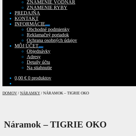
ZNAMENIE VODNÁR
ZNAMENIE RYBY
PREDAJŇA
KONTAKT
INFORMÁCIE
Rozbaliť
Obchodné podmienky
podradené
Reklamačný poriadok
menu
Ochrana osobných údajov
MÔJ ÚČET
Rozbaliť
Objednávky
podradené
Adresy
menu
Detaily účtu
Na stiahnutie
0,00
€
0 produktov
DOMOV
/
NÁRAMKY
/
NÁRAMOK – TIGRIE OKO
Náramok – TIGRIE OKO