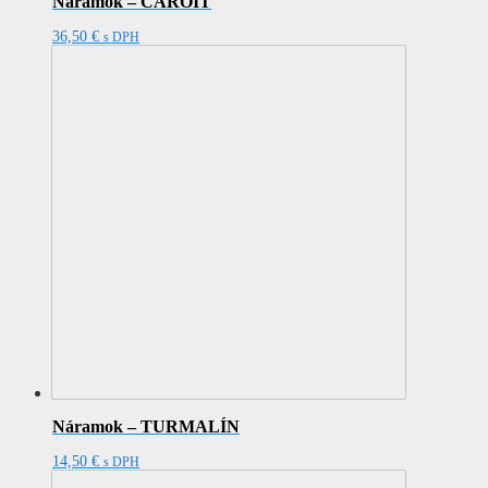
Náramok – ČAROIT
36,50
€
s DPH
Náramok – TURMALÍN
14,50
€
s DPH