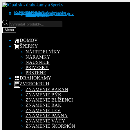
Preskočiť
Preskočiť
na
na
KONTAKT
INFORMÁCIE
Obchodné podmienky
Reklamačný poriadok
Ochrana osobných údajov
MÔJ ÚČET
Objednávky
Adresy
Detaily účtu
navigáciu
obsah
Na stiahnutie
Products
search
Menu
DOMOV
ŠPERKY
NÁHRDELNÍKY
NÁRAMKY
NÁUŠNICE
PRÍVESKY
PRSTENE
DRAHOKAMY
ZVEROKRUH
ZNAMENIE BARAN
ZNAMENIE BÝK
ZNAMENIE BLÍŽENCI
ZNAMENIE RAK
ZNAMENIE LEV
ZNAMENIE PANNA
ZNAMENIE VÁHY
ZNAMENIE ŠKORPIÓN