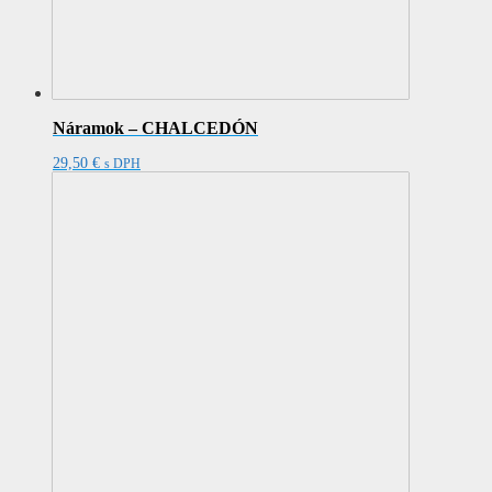
Náramok – CHALCEDÓN
29,50
€
s DPH