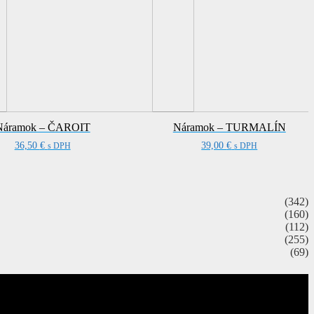
Náramok – ČAROIT
Náramok – TURMALÍN
36,50
€
39,00
€
s DPH
s DPH
(342)
(160)
(112)
(255)
(69)