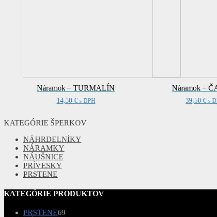
Náramok – TURMALÍN
Náramok – 
14,50
€
39,50
€
s DPH
s 
KATEGÓRIE ŠPERKOV
NÁHRDELNÍKY
NÁRAMKY
NÁUŠNICE
PRÍVESKY
PRSTENE
KATEGÓRIE PRODUKTOV
69
PRSTENE
69