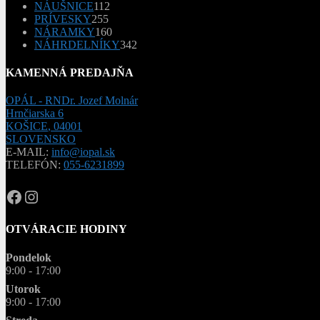
produktov
112
NÁUŠNICE
112
255
produktov
PRÍVESKY
255
produktov
160
NÁRAMKY
160
produktov
342
NÁHRDELNÍKY
342
produktov
KAMENNÁ PREDAJŇA
OPÁL - RNDr. Jozef Molnár
Hrnčiarska 6
KOŠICE
,
04001
SLOVENSKO
E-MAIL:
info@iopal.sk
TELEFÓN:
055-6231899
OPAL.drahokamy
opal.drahokamy
OTVÁRACIE HODINY
Pondelok
9:00 - 17:00
Utorok
9:00 - 17:00