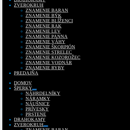
ZVEROKRUH
ZNAMENIE BARAN
ZNAMENIE BÝK
ZNAMENIE BLÍŽENCI
ZNAMENIE RAK
ZNAMENIE LEV
ZNAMENIE PANNA
ZNAMENIE VÁHY
ZNAMENIE ŠKORPIÓN
ZNAMENIE STRELEC
ZNAMENIE KOZOROŽEC
ZNAMENIE VODNÁR
ZNAMENIE RYBY
PREDAJŇA
DOMOV
ŠPERKY
Rozbaliť
NÁHRDELNÍKY
podradené
NÁRAMKY
menu
NÁUŠNICE
PRÍVESKY
PRSTENE
DRAHOKAMY
ZVEROKRUH
Rozbaliť
ZNAMENIE BARAN