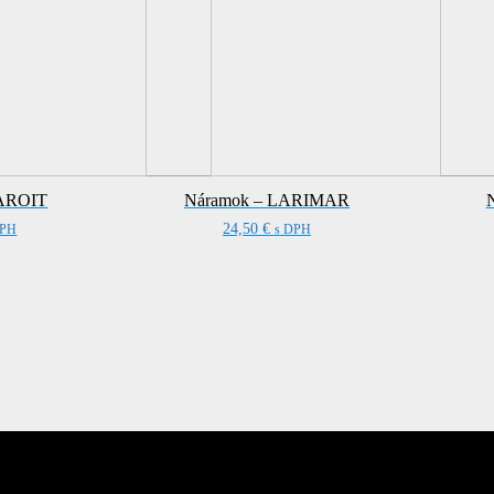
ČAROIT
Náramok – LARIMAR
24,50
€
DPH
s DPH