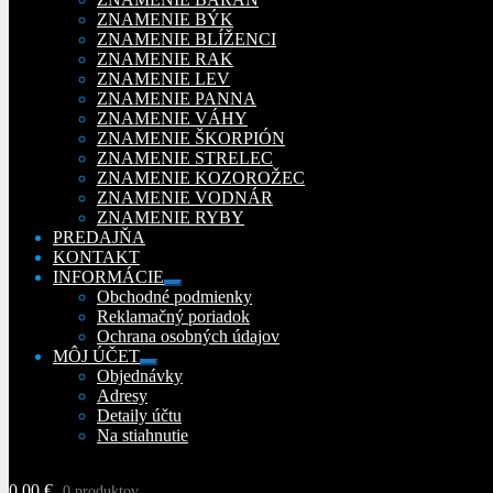
podradené
ZNAMENIE BÝK
menu
ZNAMENIE BLÍŽENCI
ZNAMENIE RAK
ZNAMENIE LEV
ZNAMENIE PANNA
ZNAMENIE VÁHY
ZNAMENIE ŠKORPIÓN
ZNAMENIE STRELEC
ZNAMENIE KOZOROŽEC
ZNAMENIE VODNÁR
ZNAMENIE RYBY
PREDAJŇA
KONTAKT
INFORMÁCIE
Rozbaliť
Obchodné podmienky
podradené
Reklamačný poriadok
menu
Ochrana osobných údajov
MÔJ ÚČET
Rozbaliť
Objednávky
podradené
Adresy
menu
Detaily účtu
Na stiahnutie
0,00
€
0 produktov