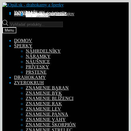
Preskočiť
Preskočiť
na
na
KONTAKT
INFORMÁCIE
Obchodné podmienky
Reklamačný poriadok
Ochrana osobných údajov
MÔJ ÚČET
Objednávky
Adresy
Detaily účtu
navigáciu
obsah
Na stiahnutie
Products
search
Menu
DOMOV
ŠPERKY
NÁHRDELNÍKY
NÁRAMKY
NÁUŠNICE
PRÍVESKY
PRSTENE
DRAHOKAMY
ZVEROKRUH
ZNAMENIE BARAN
ZNAMENIE BÝK
ZNAMENIE BLÍŽENCI
ZNAMENIE RAK
ZNAMENIE LEV
ZNAMENIE PANNA
ZNAMENIE VÁHY
ZNAMENIE ŠKORPIÓN
ZNAMENIE STRELEC