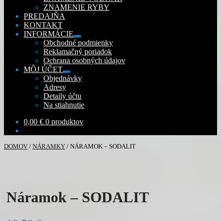
ZNAMENIE RYBY
PREDAJŇA
KONTAKT
INFORMÁCIE
Rozbaliť
Obchodné podmienky
podradené
Reklamačný poriadok
menu
Ochrana osobných údajov
MÔJ ÚČET
Rozbaliť
Objednávky
podradené
Adresy
menu
Detaily účtu
Na stiahnutie
0,00
€
0 produktov
DOMOV
/
NÁRAMKY
/
NÁRAMOK – SODALIT
Náramok – SODALIT