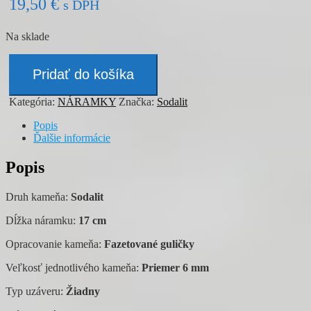
19,50
€
s DPH
Na sklade
množstvo
Náramok
Pridať do košíka
-
SODALIT
Kategória:
NÁRAMKY
Značka:
Sodalit
Popis
Ďalšie informácie
Popis
Druh kameňa:
Sodalit
Dĺžka náramku:
17 cm
Opracovanie kameňa:
Fazetované guličky
Veľkosť jednotlivého kameňa:
Priemer 6 mm
Typ uzáveru:
Žiadny