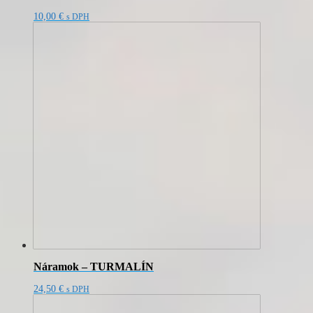
10,00
€
s DPH
Náramok – TURMALÍN
24,50
€
s DPH