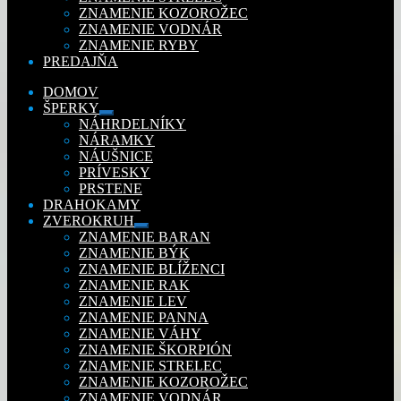
ZNAMENIE KOZOROŽEC
ZNAMENIE VODNÁR
ZNAMENIE RYBY
PREDAJŇA
DOMOV
ŠPERKY
Rozbaliť
NÁHRDELNÍKY
podradené
NÁRAMKY
menu
NÁUŠNICE
PRÍVESKY
PRSTENE
DRAHOKAMY
ZVEROKRUH
Rozbaliť
ZNAMENIE BARAN
podradené
ZNAMENIE BÝK
menu
ZNAMENIE BLÍŽENCI
ZNAMENIE RAK
ZNAMENIE LEV
ZNAMENIE PANNA
ZNAMENIE VÁHY
ZNAMENIE ŠKORPIÓN
ZNAMENIE STRELEC
ZNAMENIE KOZOROŽEC
ZNAMENIE VODNÁR