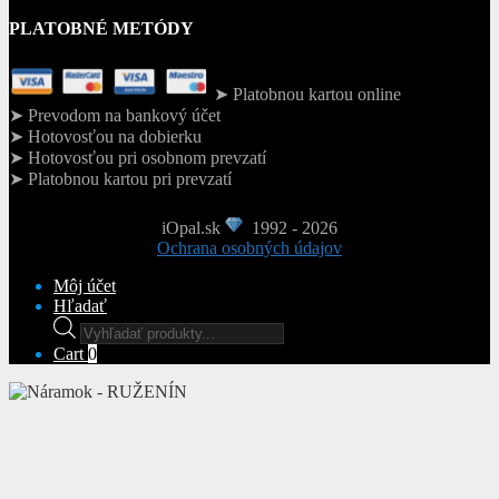
PLATOBNÉ METÓDY
➤ Platobnou kartou online
➤ Prevodom na bankový účet
➤ Hotovosťou na dobierku
➤ Hotovosťou pri osobnom prevzatí
➤ Platobnou kartou pri prevzatí
iOpal.sk
1992 - 2026
Ochrana osobných údajov
Môj účet
Hľadať
Products
search
Cart
0