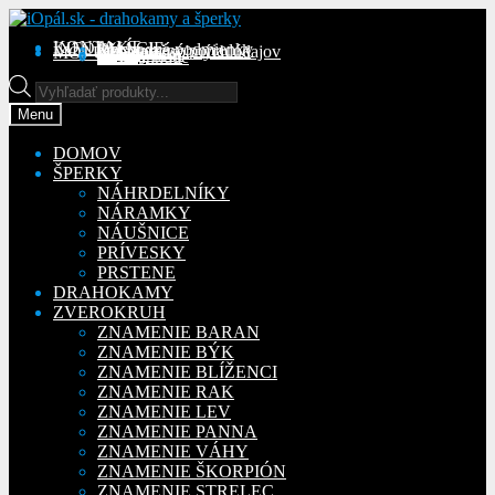
Preskočiť
Preskočiť
na
na
KONTAKT
INFORMÁCIE
Obchodné podmienky
Reklamačný poriadok
Ochrana osobných údajov
MÔJ ÚČET
Objednávky
Adresy
Detaily účtu
navigáciu
obsah
Na stiahnutie
Products
search
Menu
DOMOV
ŠPERKY
NÁHRDELNÍKY
NÁRAMKY
NÁUŠNICE
PRÍVESKY
PRSTENE
DRAHOKAMY
ZVEROKRUH
ZNAMENIE BARAN
ZNAMENIE BÝK
ZNAMENIE BLÍŽENCI
ZNAMENIE RAK
ZNAMENIE LEV
ZNAMENIE PANNA
ZNAMENIE VÁHY
ZNAMENIE ŠKORPIÓN
ZNAMENIE STRELEC