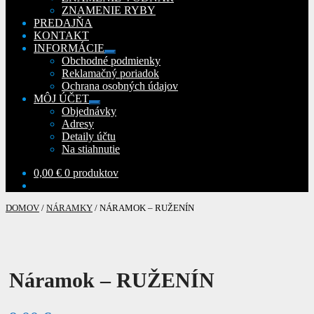
ZNAMENIE RYBY
PREDAJŇA
KONTAKT
INFORMÁCIE
Rozbaliť
Obchodné podmienky
podradené
Reklamačný poriadok
menu
Ochrana osobných údajov
MÔJ ÚČET
Rozbaliť
Objednávky
podradené
Adresy
menu
Detaily účtu
Na stiahnutie
0,00
€
0 produktov
DOMOV
/
NÁRAMKY
/
NÁRAMOK – RUŽENÍN
Náramok – RUŽENÍN