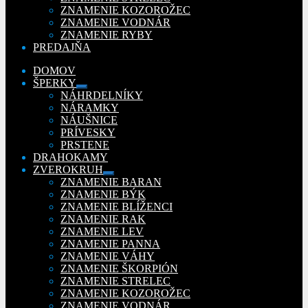
ZNAMENIE KOZOROŽEC
ZNAMENIE VODNÁR
ZNAMENIE RYBY
PREDAJŇA
DOMOV
ŠPERKY
Rozbaliť
NÁHRDELNÍKY
podradené
NÁRAMKY
menu
NÁUŠNICE
PRÍVESKY
PRSTENE
DRAHOKAMY
ZVEROKRUH
Rozbaliť
ZNAMENIE BARAN
podradené
ZNAMENIE BÝK
menu
ZNAMENIE BLÍŽENCI
ZNAMENIE RAK
ZNAMENIE LEV
ZNAMENIE PANNA
ZNAMENIE VÁHY
ZNAMENIE ŠKORPIÓN
ZNAMENIE STRELEC
ZNAMENIE KOZOROŽEC
ZNAMENIE VODNÁR