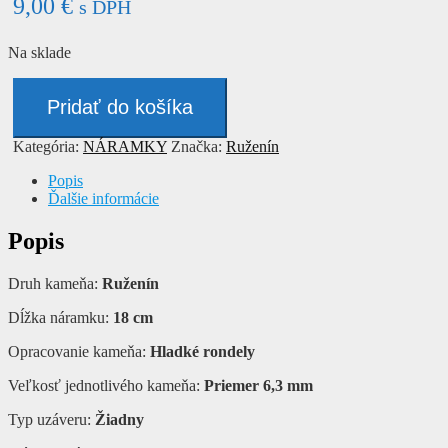
9,00
€
s DPH
Na sklade
množstvo
Náramok
Pridať do košíka
-
RUŽENÍN
Kategória:
NÁRAMKY
Značka:
Ruženín
Popis
Ďalšie informácie
Popis
Druh kameňa:
Ruženín
Dĺžka náramku:
18 cm
Opracovanie kameňa:
Hladké rondely
Veľkosť jednotlivého kameňa:
Priemer 6,3 mm
Typ uzáveru:
Žiadny