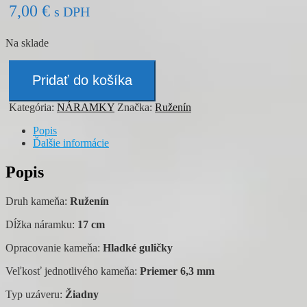
7,00
€
s DPH
Na sklade
množstvo
Náramok
Pridať do košíka
-
RUŽENÍN
Kategória:
NÁRAMKY
Značka:
Ruženín
Popis
Ďalšie informácie
Popis
Druh kameňa:
Ruženín
Dĺžka náramku:
17 cm
Opracovanie kameňa:
Hladké guličky
Veľkosť jednotlivého kameňa:
Priemer 6,3 mm
Typ uzáveru:
Žiadny