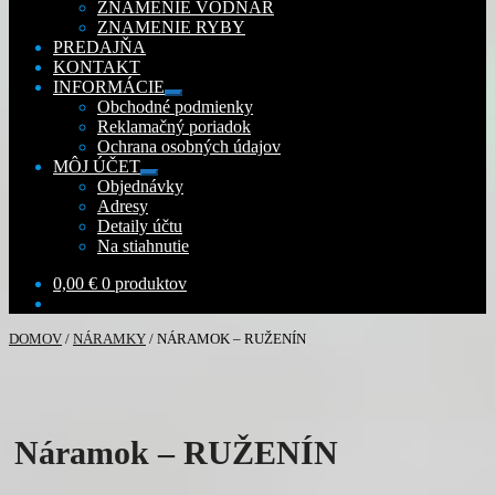
ZNAMENIE VODNÁR
ZNAMENIE RYBY
PREDAJŇA
KONTAKT
INFORMÁCIE
Rozbaliť
Obchodné podmienky
podradené
Reklamačný poriadok
menu
Ochrana osobných údajov
MÔJ ÚČET
Rozbaliť
Objednávky
podradené
Adresy
menu
Detaily účtu
Na stiahnutie
0,00
€
0 produktov
DOMOV
/
NÁRAMKY
/
NÁRAMOK – RUŽENÍN
Náramok – RUŽENÍN