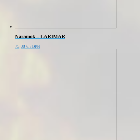
Náramok – LARIMAR
75,00
€
s DPH