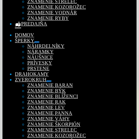
ZNAMENIE STRELEC
ZNAMENIE KOZOROŽEC
ZNAMENIE VODNÁR
ZNAMENIE RYBY
PREDAJŇA
DOMOV
ŠPERKY
Rozbaliť
NÁHRDELNÍKY
podradené
NÁRAMKY
menu
NÁUŠNICE
PRÍVESKY
PRSTENE
DRAHOKAMY
ZVEROKRUH
Rozbaliť
ZNAMENIE BARAN
podradené
ZNAMENIE BÝK
menu
ZNAMENIE BLÍŽENCI
ZNAMENIE RAK
ZNAMENIE LEV
ZNAMENIE PANNA
ZNAMENIE VÁHY
ZNAMENIE ŠKORPIÓN
ZNAMENIE STRELEC
ZNAMENIE KOZOROŽEC