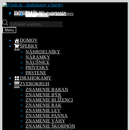
Preskočiť
Preskočiť
na
na
KONTAKT
INFORMÁCIE
Obchodné podmienky
Reklamačný poriadok
Ochrana osobných údajov
MÔJ ÚČET
Objednávky
Adresy
Detaily účtu
navigáciu
obsah
Na stiahnutie
Products
search
Menu
DOMOV
ŠPERKY
NÁHRDELNÍKY
NÁRAMKY
NÁUŠNICE
PRÍVESKY
PRSTENE
DRAHOKAMY
ZVEROKRUH
ZNAMENIE BARAN
ZNAMENIE BÝK
ZNAMENIE BLÍŽENCI
ZNAMENIE RAK
ZNAMENIE LEV
ZNAMENIE PANNA
ZNAMENIE VÁHY
ZNAMENIE ŠKORPIÓN