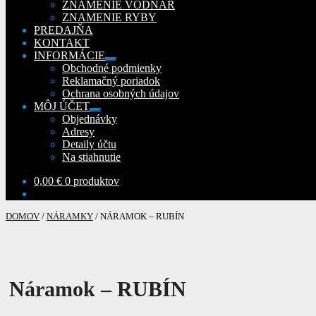
ZNAMENIE VODNÁR
ZNAMENIE RYBY
PREDAJŇA
KONTAKT
INFORMÁCIE
Rozbaliť
Obchodné podmienky
podradené
Reklamačný poriadok
menu
Ochrana osobných údajov
MÔJ ÚČET
Rozbaliť
Objednávky
podradené
Adresy
menu
Detaily účtu
Na stiahnutie
0,00
€
0 produktov
DOMOV
/
NÁRAMKY
/
NÁRAMOK – RUBÍN
Náramok – RUBÍN