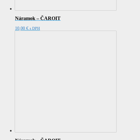
Náramok – ČAROIT
10,00
€
s DPH