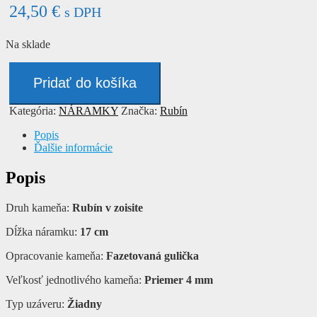
24,50
€
s DPH
Na sklade
množstvo
Náramok
Pridať do košíka
-
RUBÍN
Kategória:
NÁRAMKY
Značka:
Rubín
Popis
Ďalšie informácie
Popis
Druh kameňa:
Rubín v zoisite
Dĺžka náramku:
17 cm
Opracovanie kameňa:
Fazetovaná gulička
Veľkosť jednotlivého kameňa:
Priemer 4 mm
Typ uzáveru:
Žiadny