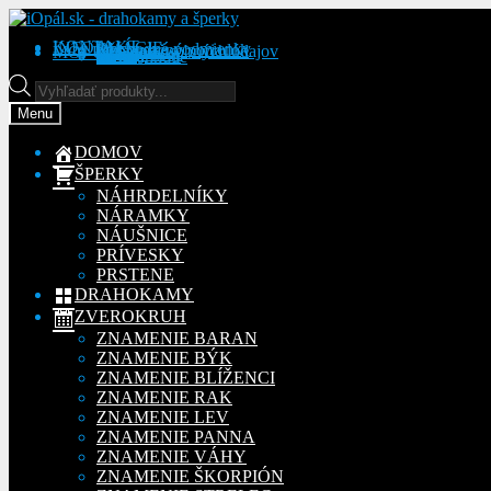
Preskočiť
Preskočiť
na
na
KONTAKT
INFORMÁCIE
Obchodné podmienky
Reklamačný poriadok
Ochrana osobných údajov
MÔJ ÚČET
Objednávky
Adresy
Detaily účtu
navigáciu
obsah
Na stiahnutie
Products
search
Menu
DOMOV
ŠPERKY
NÁHRDELNÍKY
NÁRAMKY
NÁUŠNICE
PRÍVESKY
PRSTENE
DRAHOKAMY
ZVEROKRUH
ZNAMENIE BARAN
ZNAMENIE BÝK
ZNAMENIE BLÍŽENCI
ZNAMENIE RAK
ZNAMENIE LEV
ZNAMENIE PANNA
ZNAMENIE VÁHY
ZNAMENIE ŠKORPIÓN