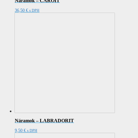
Náramok – ČAROIT
36,50
€
s DPH
Náramok – LABRADORIT
9,50
€
s DPH