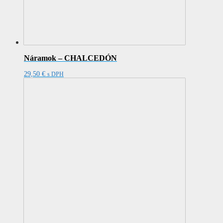
Náramok – CHALCEDÓN
29,50
€
s DPH