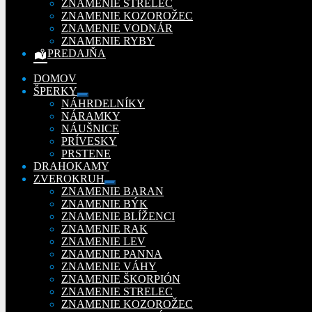
ZNAMENIE STRELEC
ZNAMENIE KOZOROŽEC
ZNAMENIE VODNÁR
ZNAMENIE RYBY
PREDAJŇA
DOMOV
ŠPERKY
Rozbaliť
NÁHRDELNÍKY
podradené
NÁRAMKY
menu
NÁUŠNICE
PRÍVESKY
PRSTENE
DRAHOKAMY
ZVEROKRUH
Rozbaliť
ZNAMENIE BARAN
podradené
ZNAMENIE BÝK
menu
ZNAMENIE BLÍŽENCI
ZNAMENIE RAK
ZNAMENIE LEV
ZNAMENIE PANNA
ZNAMENIE VÁHY
ZNAMENIE ŠKORPIÓN
ZNAMENIE STRELEC
ZNAMENIE KOZOROŽEC