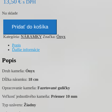
13,50
€
s DPH
Na sklade
množstvo
Náramok
Pridať do košíka
-
ÓNYX
Kategória:
NÁRAMKY
Značka:
Ónyx
Popis
Ďalšie informácie
Popis
Druh kameňa:
Ónyx
Dĺžka náramku:
18 cm
Opracovanie kameňa:
Fazetované guličky
Veľkosť jednotlivého kameňa:
Priemer 10 mm
Typ uzáveru:
Žiadny