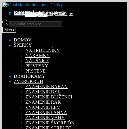
Preskočiť
Preskočiť
na
na
KONTAKT
INFORMÁCIE
Obchodné podmienky
Reklamačný poriadok
Ochrana osobných údajov
MÔJ ÚČET
Objednávky
Adresy
Detaily účtu
navigáciu
obsah
Na stiahnutie
Products
search
Menu
DOMOV
ŠPERKY
NÁHRDELNÍKY
NÁRAMKY
NÁUŠNICE
PRÍVESKY
PRSTENE
DRAHOKAMY
ZVEROKRUH
ZNAMENIE BARAN
ZNAMENIE BÝK
ZNAMENIE BLÍŽENCI
ZNAMENIE RAK
ZNAMENIE LEV
ZNAMENIE PANNA
ZNAMENIE VÁHY
ZNAMENIE ŠKORPIÓN
ZNAMENIE STRELEC