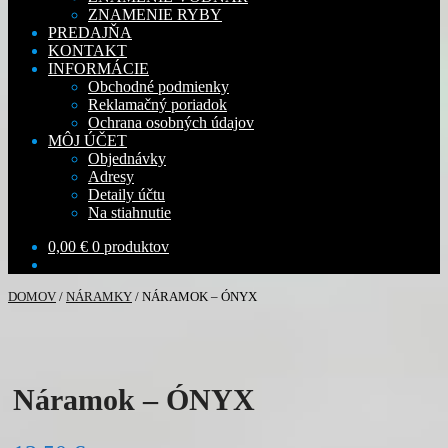
ZNAMENIE RYBY
PREDAJŇA
KONTAKT
INFORMÁCIE
Obchodné podmienky
Reklamačný poriadok
Ochrana osobných údajov
MÔJ ÚČET
Objednávky
Adresy
Detaily účtu
Na stiahnutie
0,00
€
0 produktov
DOMOV
/
NÁRAMKY
/
NÁRAMOK – ÓNYX
Náramok – ÓNYX