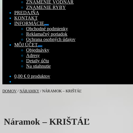
ZNAMENIE VODNÁR
ZNAMENIE RYBY
PREDAJŇA
KONTAKT
INFORMÁCIE
Rozbaliť
Obchodné podmienky
podradené
Reklamačný poriadok
menu
Ochrana osobných údajov
MÔJ ÚČET
Rozbaliť
Objednávky
podradené
Adresy
menu
Detaily účtu
Na stiahnutie
0,00
€
0 produktov
DOMOV
/
NÁRAMKY
/
NÁRAMOK – KRIŠTÁĽ
Náramok – KRIŠTÁĽ