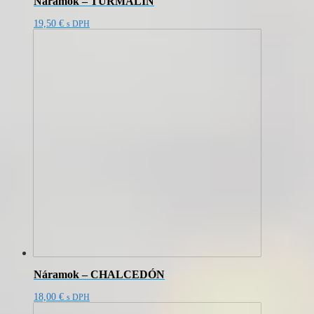
Náramok – TURMALÍN
19,50
€
s DPH
Náramok – CHALCEDÓN
18,00
€
s DPH