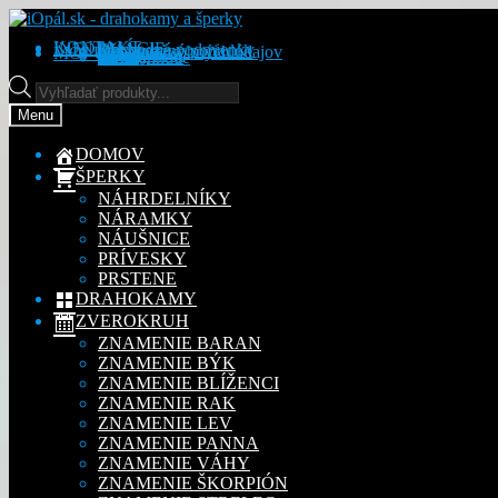
Preskočiť
Preskočiť
na
na
KONTAKT
INFORMÁCIE
Obchodné podmienky
Reklamačný poriadok
Ochrana osobných údajov
MÔJ ÚČET
Objednávky
Adresy
Detaily účtu
navigáciu
obsah
Na stiahnutie
Products
search
Menu
DOMOV
ŠPERKY
NÁHRDELNÍKY
NÁRAMKY
NÁUŠNICE
PRÍVESKY
PRSTENE
DRAHOKAMY
ZVEROKRUH
ZNAMENIE BARAN
ZNAMENIE BÝK
ZNAMENIE BLÍŽENCI
ZNAMENIE RAK
ZNAMENIE LEV
ZNAMENIE PANNA
ZNAMENIE VÁHY
ZNAMENIE ŠKORPIÓN