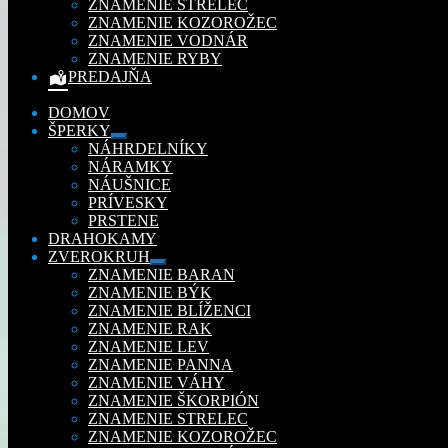
ZNAMENIE STRELEC
ZNAMENIE KOZOROŽEC
ZNAMENIE VODNÁR
ZNAMENIE RYBY
PREDAJŇA
DOMOV
ŠPERKY
Rozbaliť
NÁHRDELNÍKY
podradené
NÁRAMKY
menu
NÁUŠNICE
PRÍVESKY
PRSTENE
DRAHOKAMY
ZVEROKRUH
Rozbaliť
ZNAMENIE BARAN
podradené
ZNAMENIE BÝK
menu
ZNAMENIE BLÍŽENCI
ZNAMENIE RAK
ZNAMENIE LEV
ZNAMENIE PANNA
ZNAMENIE VÁHY
ZNAMENIE ŠKORPIÓN
ZNAMENIE STRELEC
ZNAMENIE KOZOROŽEC