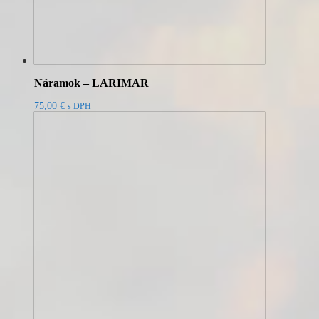
Náramok – LARIMAR
75,00
€
s DPH