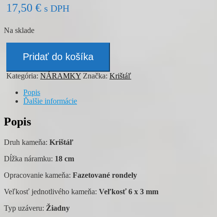
17,50
€
s DPH
Na sklade
množstvo
Náramok
Pridať do košíka
-
KRIŠTÁĽ
Kategória:
NÁRAMKY
Značka:
Krištáľ
Popis
Ďalšie informácie
Popis
Druh kameňa:
Krištáľ
Dĺžka náramku:
18 cm
Opracovanie kameňa:
Fazetované rondely
Veľkosť jednotlivého kameňa:
Veľkosť 6 x 3 mm
Typ uzáveru:
Žiadny