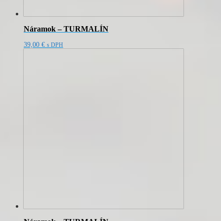
Náramok – TURMALÍN
39,00
€
s DPH