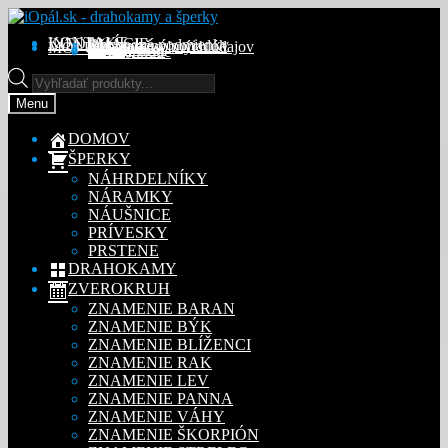
Preskočiť
Preskočiť
na
na
KONTAKT
INFORMÁCIE
Obchodné podmienky
Reklamačný poriadok
Ochrana osobných údajov
MÔJ ÚČET
Objednávky
Adresy
Detaily účtu
navigáciu
obsah
Na stiahnutie
Products
search
Menu
DOMOV
ŠPERKY
NÁHRDELNÍKY
NÁRAMKY
NÁUŠNICE
PRÍVESKY
PRSTENE
DRAHOKAMY
ZVEROKRUH
ZNAMENIE BARAN
ZNAMENIE BÝK
ZNAMENIE BLÍŽENCI
ZNAMENIE RAK
ZNAMENIE LEV
ZNAMENIE PANNA
ZNAMENIE VÁHY
ZNAMENIE ŠKORPIÓN