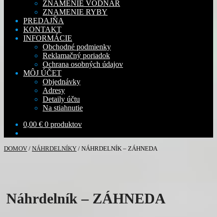
ZNAMENIE VODNÁR
ZNAMENIE RYBY
PREDAJŇA
KONTAKT
INFORMÁCIE
Obchodné podmienky
Reklamačný poriadok
Ochrana osobných údajov
MÔJ ÚČET
Objednávky
Adresy
Detaily účtu
Na stiahnutie
0,00
€
0 produktov
DOMOV
/
NÁHRDELNÍKY
/
NÁHRDELNÍK – ZÁHNEDA
Náhrdelník – ZÁHNEDA