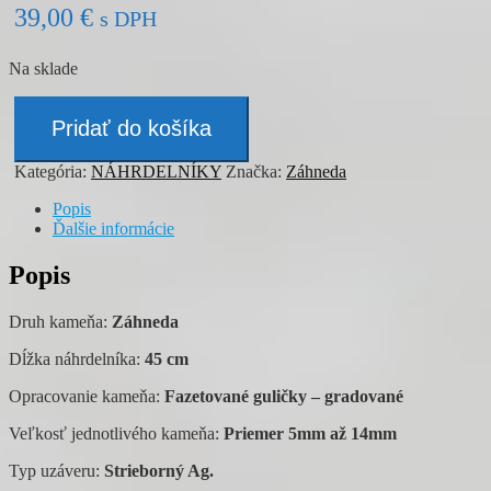
39,00
€
s DPH
Na sklade
množstvo
Náhrdelník
Pridať do košíka
-
ZÁHNEDA
Kategória:
NÁHRDELNÍKY
Značka:
Záhneda
Popis
Ďalšie informácie
Popis
Druh kameňa:
Záhneda
Dĺžka náhrdelníka:
45 cm
Opracovanie kameňa:
Fazetované guličky – gradované
Veľkosť jednotlivého kameňa:
Priemer 5mm až 14mm
Typ uzáveru:
Strieborný Ag.