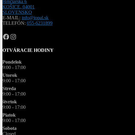
Hrnčiarska 6
KOŠICE
,
04001
SLOVENSKO
E-MAIL:
info@iopal.sk
TELEFÓN:
055-6231899
OPAL.drahokamy
opal.drahokamy
OTVÁRACIE HODINY
Pondelok
9:00 - 17:00
Utorok
9:00 - 17:00
Streda
9:00 - 17:00
štvrtok
9:00 - 17:00
Piatok
9:00 - 17:00
Sobota
Closed