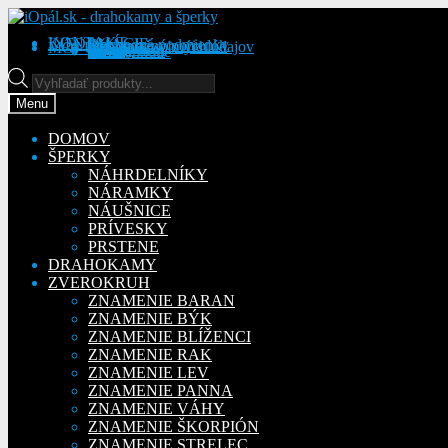
Preskočiť
Preskočiť
na
na
KONTAKT
INFORMÁCIE
Obchodné podmienky
Reklamačný poriadok
Ochrana osobných údajov
MÔJ ÚČET
Objednávky
Adresy
Detaily účtu
navigáciu
obsah
Na stiahnutie
Products
search
Menu
DOMOV
ŠPERKY
NÁHRDELNÍKY
NÁRAMKY
NÁUŠNICE
PRÍVESKY
PRSTENE
DRAHOKAMY
ZVEROKRUH
ZNAMENIE BARAN
ZNAMENIE BÝK
ZNAMENIE BLÍŽENCI
ZNAMENIE RAK
ZNAMENIE LEV
ZNAMENIE PANNA
ZNAMENIE VÁHY
ZNAMENIE ŠKORPIÓN
ZNAMENIE STRELEC