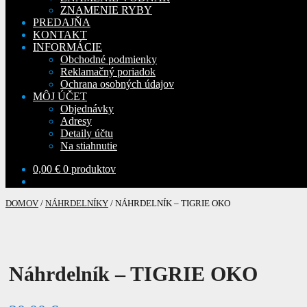
ZNAMENIE RYBY
PREDAJŇA
KONTAKT
INFORMÁCIE
Obchodné podmienky
Reklamačný poriadok
Ochrana osobných údajov
MÔJ ÚČET
Objednávky
Adresy
Detaily účtu
Na stiahnutie
0,00
€
0 produktov
DOMOV
/
NÁHRDELNÍKY
/
NÁHRDELNÍK – TIGRIE OKO
Náhrdelník – TIGRIE OKO