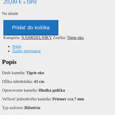
20,00
€
s DPH
Na sklade
množstvo
Náhrdelník
Pridať do košíka
-
TIGRIE
Kategória:
NÁHRDELNÍKY
Značka:
Tigrie oko
OKO
Popis
Ďalšie informácie
Popis
Druh kameňa:
Tigrie oko
Dĺžka náhrdelníka:
43 cm
Opracovanie kameňa:
Hladká gulička
Veľkosť jednotlivého kameňa:
Priemer cca 7 mm
Typ uzáveru:
Bižutéria