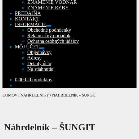
ZNAMENIE VODNÁR
ZNAMENIE RYBY
PREDAJŇA
KONTAKT
INFORMÁCIE
Rozbaliť
Obchodné podmienky
podradené
Reklamačný poriadok
menu
Ochrana osobných údajov
MÔJ ÚČET
Rozbaliť
Objednávky
podradené
Adresy
menu
Detaily účtu
Na stiahnutie
0,00
€
0 produktov
DOMOV
/
NÁHRDELNÍKY
/
NÁHRDELNÍK – ŠUNGIT
Náhrdelník – ŠUNGIT