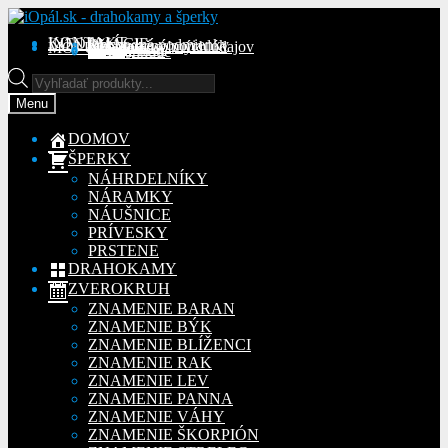
Preskočiť
Preskočiť
na
na
KONTAKT
INFORMÁCIE
Obchodné podmienky
Reklamačný poriadok
Ochrana osobných údajov
MÔJ ÚČET
Objednávky
Adresy
Detaily účtu
navigáciu
obsah
Na stiahnutie
Products
search
Menu
DOMOV
ŠPERKY
NÁHRDELNÍKY
NÁRAMKY
NÁUŠNICE
PRÍVESKY
PRSTENE
DRAHOKAMY
ZVEROKRUH
ZNAMENIE BARAN
ZNAMENIE BÝK
ZNAMENIE BLÍŽENCI
ZNAMENIE RAK
ZNAMENIE LEV
ZNAMENIE PANNA
ZNAMENIE VÁHY
ZNAMENIE ŠKORPIÓN