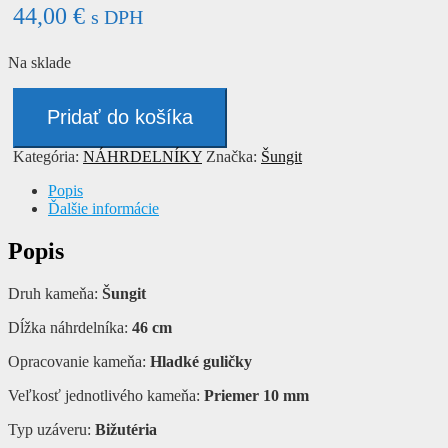
44,00
€
s DPH
Na sklade
množstvo
Náhrdelník
Pridať do košíka
-
ŠUNGIT
Kategória:
NÁHRDELNÍKY
Značka:
Šungit
Popis
Ďalšie informácie
Popis
Druh kameňa:
Šungit
Dĺžka náhrdelníka:
46 cm
Opracovanie kameňa:
Hladké guličky
Veľkosť jednotlivého kameňa:
Priemer 10 mm
Typ uzáveru:
Bižutéria