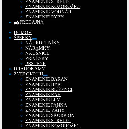
ZNAMENIE STRELEC
ZNAMENIE KOZOROŽEC
ZNAMENIE VODNÁR
ZNAMENIE RYBY
PREDAJŇA
DOMOV
ŠPERKY
Rozbaliť
NÁHRDELNÍKY
podradené
NÁRAMKY
menu
NÁUŠNICE
PRÍVESKY
PRSTENE
DRAHOKAMY
ZVEROKRUH
Rozbaliť
ZNAMENIE BARAN
podradené
ZNAMENIE BÝK
menu
ZNAMENIE BLÍŽENCI
ZNAMENIE RAK
ZNAMENIE LEV
ZNAMENIE PANNA
ZNAMENIE VÁHY
ZNAMENIE ŠKORPIÓN
ZNAMENIE STRELEC
ZNAMENIE KOZOROŽEC