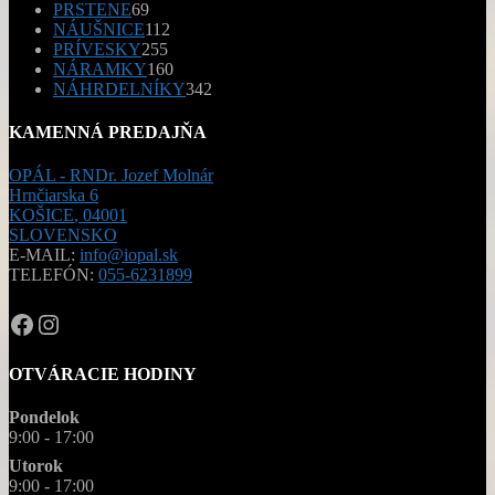
69
PRSTENE
69
produktov
112
NÁUŠNICE
112
255
produktov
PRÍVESKY
255
produktov
160
NÁRAMKY
160
produktov
342
NÁHRDELNÍKY
342
produktov
KAMENNÁ PREDAJŇA
OPÁL - RNDr. Jozef Molnár
Hrnčiarska 6
KOŠICE
,
04001
SLOVENSKO
E-MAIL:
info@iopal.sk
TELEFÓN:
055-6231899
OPAL.drahokamy
opal.drahokamy
OTVÁRACIE HODINY
Pondelok
9:00 - 17:00
Utorok
9:00 - 17:00