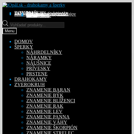
Preskočiť
Preskočiť
na
na
KONTAKT
INFORMÁCIE
Obchodné podmienky
Reklamačný poriadok
Ochrana osobných údajov
MÔJ ÚČET
Objednávky
Adresy
Detaily účtu
navigáciu
obsah
Na stiahnutie
Products
search
Menu
DOMOV
ŠPERKY
NÁHRDELNÍKY
NÁRAMKY
NÁUŠNICE
PRÍVESKY
PRSTENE
DRAHOKAMY
ZVEROKRUH
ZNAMENIE BARAN
ZNAMENIE BÝK
ZNAMENIE BLÍŽENCI
ZNAMENIE RAK
ZNAMENIE LEV
ZNAMENIE PANNA
ZNAMENIE VÁHY
ZNAMENIE ŠKORPIÓN
ZNAMENIE STRELEC