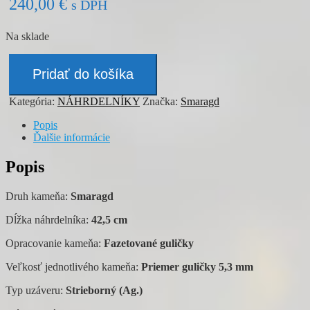
240,00
€
s DPH
Na sklade
množstvo
Náhrdelník
Pridať do košíka
-
SMARAGD
Kategória:
NÁHRDELNÍKY
Značka:
Smaragd
Popis
Ďalšie informácie
Popis
Druh kameňa:
Smaragd
Dĺžka náhrdelníka:
42,5 cm
Opracovanie kameňa:
Fazetované guličky
Veľkosť jednotlivého kameňa:
Priemer guličky 5,3 mm
Typ uzáveru:
Strieborný (Ag.)