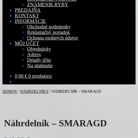
ZNAMENIE RYBY
PREDAJŇA
KONTAKT
INFORMÁCIE
Obchodné podmienky
Reklamačný poriadok
Ochrana osobných údajov
MÔJ ÚČET
Objednávky
Adresy
Detaily účtu
Na stiahnutie
0,00
€
0 produktov
DOMOV
/
NÁHRDELNÍKY
/
NÁHRDELNÍK – SMARAGD
Náhrdelník – SMARAGD