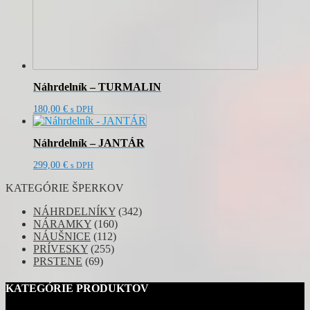
Náhrdelník – TURMALIN
180,00
€
s DPH
Náhrdelník – JANTÁR
299,00
€
s DPH
KATEGÓRIE ŠPERKOV
NÁHRDELNÍKY
(342)
NÁRAMKY
(160)
NÁUŠNICE
(112)
PRÍVESKY
(255)
PRSTENE
(69)
KATEGÓRIE PRODUKTOV