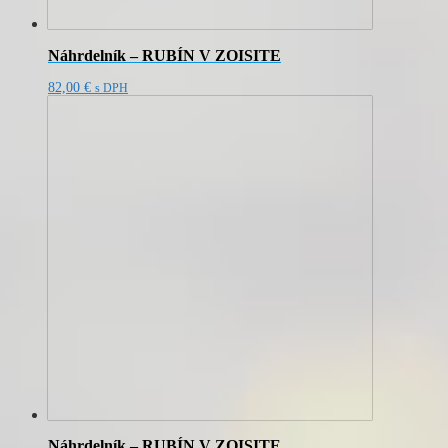
Náhrdelník – RUBÍN V ZOISITE
82,00
€
s DPH
Náhrdelník – RUBÍN V ZOISITE