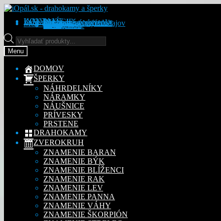
Preskočiť
Preskočiť
na
na
KONTAKT
INFORMÁCIE
Obchodné podmienky
Reklamačný poriadok
Ochrana osobných údajov
MÔJ ÚČET
Objednávky
Adresy
Detaily účtu
navigáciu
obsah
Na stiahnutie
Products
search
Menu
DOMOV
ŠPERKY
NÁHRDELNÍKY
NÁRAMKY
NÁUŠNICE
PRÍVESKY
PRSTENE
DRAHOKAMY
ZVEROKRUH
ZNAMENIE BARAN
ZNAMENIE BÝK
ZNAMENIE BLÍŽENCI
ZNAMENIE RAK
ZNAMENIE LEV
ZNAMENIE PANNA
ZNAMENIE VÁHY
ZNAMENIE ŠKORPIÓN