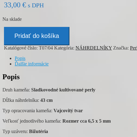
33,00
€
s DPH
Na sklade
množstvo
Náhrdelník
Pridať do košíka
-
PERLY
Katalógové číslo:
T07/04
Kategória:
NÁHRDELNÍKY
Značka:
Per
Popis
Ďalšie informácie
Popis
Druh kameňa:
Sladkovodné kultivované perly
Dĺžka náhrdelníka:
43 cm
Typ opracovania kameňa:
Vajcovitý tvar
Veľkosť jednotlivého kameňa:
Rozmer cca 6,5 x 5 mm
Typ uzáveru:
Bižutéria