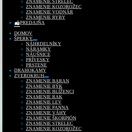
ZNAMENIE STRELEC
ZNAMENIE KOZOROŽEC
ZNAMENIE VODNÁR
ZNAMENIE RYBY
PREDAJŇA
DOMOV
ŠPERKY
Rozbaliť
NÁHRDELNÍKY
podradené
NÁRAMKY
menu
NÁUŠNICE
PRÍVESKY
PRSTENE
DRAHOKAMY
ZVEROKRUH
Rozbaliť
ZNAMENIE BARAN
podradené
ZNAMENIE BÝK
menu
ZNAMENIE BLÍŽENCI
ZNAMENIE RAK
ZNAMENIE LEV
ZNAMENIE PANNA
ZNAMENIE VÁHY
ZNAMENIE ŠKORPIÓN
ZNAMENIE STRELEC
ZNAMENIE KOZOROŽEC