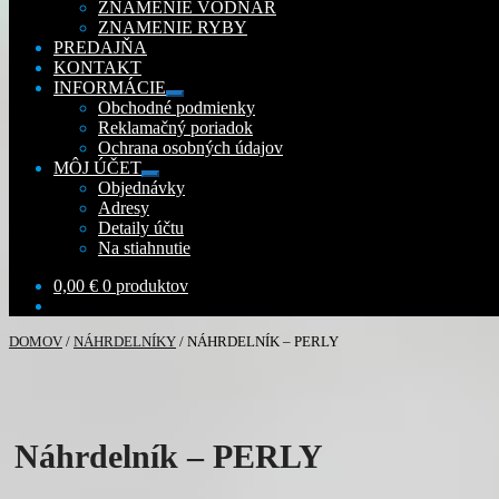
ZNAMENIE VODNÁR
ZNAMENIE RYBY
PREDAJŇA
KONTAKT
INFORMÁCIE
Rozbaliť
Obchodné podmienky
podradené
Reklamačný poriadok
menu
Ochrana osobných údajov
MÔJ ÚČET
Rozbaliť
Objednávky
podradené
Adresy
menu
Detaily účtu
Na stiahnutie
0,00
€
0 produktov
DOMOV
/
NÁHRDELNÍKY
/
NÁHRDELNÍK – PERLY
Náhrdelník – PERLY