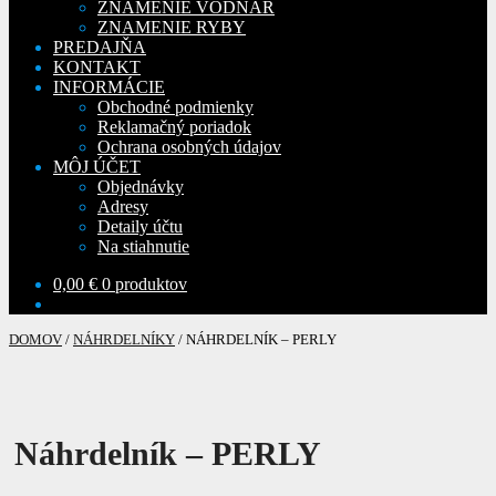
ZNAMENIE VODNÁR
ZNAMENIE RYBY
PREDAJŇA
KONTAKT
INFORMÁCIE
Obchodné podmienky
Reklamačný poriadok
Ochrana osobných údajov
MÔJ ÚČET
Objednávky
Adresy
Detaily účtu
Na stiahnutie
0,00
€
0 produktov
DOMOV
/
NÁHRDELNÍKY
/
NÁHRDELNÍK – PERLY
Náhrdelník – PERLY