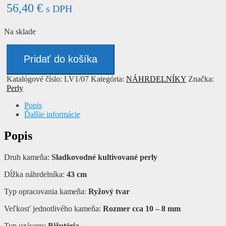
56,40
€
s DPH
Na sklade
množstvo
Náhrdelník
Pridať do košíka
-
PERLY
Katalógové číslo:
LV1/07
Kategória:
NÁHRDELNÍKY
Značka:
Perly
Popis
Ďalšie informácie
Popis
Druh kameňa:
Sladkovodné kultivované perly
Dĺžka náhrdelníka:
43 cm
Typ opracovania kameňa:
Ryžový tvar
Veľkosť jednotlivého kameňa:
Rozmer cca 10 – 8 mm
Typ uzáveru:
Bižutéria