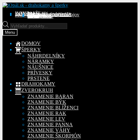
Preskočiť
Preskočiť
na
na
KONTAKT
INFORMÁCIE
Obchodné podmienky
Reklamačný poriadok
Ochrana osobných údajov
MÔJ ÚČET
Objednávky
Adresy
Detaily účtu
navigáciu
obsah
Na stiahnutie
Products
search
Menu
DOMOV
ŠPERKY
NÁHRDELNÍKY
NÁRAMKY
NÁUŠNICE
PRÍVESKY
PRSTENE
DRAHOKAMY
ZVEROKRUH
ZNAMENIE BARAN
ZNAMENIE BÝK
ZNAMENIE BLÍŽENCI
ZNAMENIE RAK
ZNAMENIE LEV
ZNAMENIE PANNA
ZNAMENIE VÁHY
ZNAMENIE ŠKORPIÓN