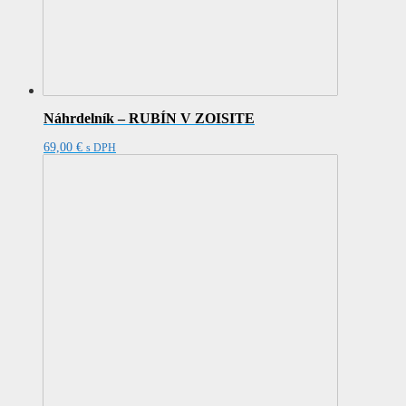
Náhrdelník – RUBÍN V ZOISITE
69,00
€
s DPH