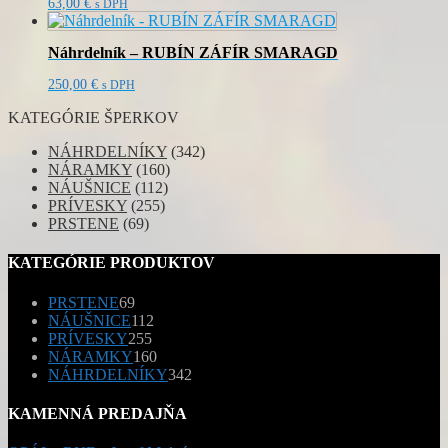
63,00
€
s DPH
Náhrdelník – RUBÍN ZÁFÍR SMARAGD
250,00
€
s DPH
KATEGÓRIE ŠPERKOV
NÁHRDELNÍKY
(342)
NÁRAMKY
(160)
NÁUŠNICE
(112)
PRÍVESKY
(255)
PRSTENE
(69)
KATEGÓRIE PRODUKTOV
69
PRSTENE
69
produktov
112
NÁUŠNICE
112
255
produktov
PRÍVESKY
255
produktov
160
NÁRAMKY
160
produktov
342
NÁHRDELNÍKY
342
produktov
KAMENNÁ PREDAJŇA