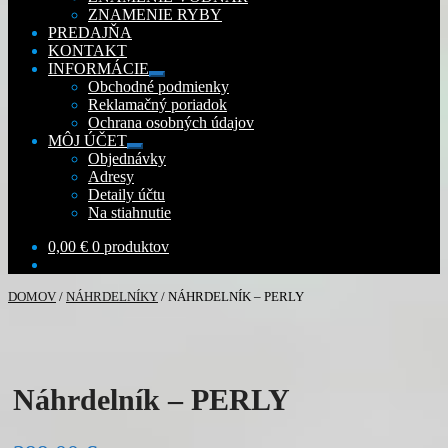
ZNAMENIE RYBY
PREDAJŇA
KONTAKT
INFORMÁCIE
Rozbaliť
Obchodné podmienky
podradené
Reklamačný poriadok
menu
Ochrana osobných údajov
MÔJ ÚČET
Rozbaliť
Objednávky
podradené
Adresy
menu
Detaily účtu
Na stiahnutie
0,00
€
0 produktov
DOMOV
/
NÁHRDELNÍKY
/
NÁHRDELNÍK – PERLY
Náhrdelník – PERLY