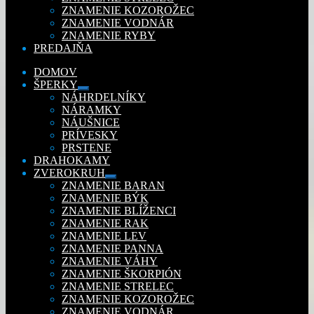
ZNAMENIE KOZOROŽEC
ZNAMENIE VODNÁR
ZNAMENIE RYBY
PREDAJŇA
DOMOV
ŠPERKY
Rozbaliť
NÁHRDELNÍKY
podradené
NÁRAMKY
menu
NÁUŠNICE
PRÍVESKY
PRSTENE
DRAHOKAMY
ZVEROKRUH
Rozbaliť
ZNAMENIE BARAN
podradené
ZNAMENIE BÝK
menu
ZNAMENIE BLÍŽENCI
ZNAMENIE RAK
ZNAMENIE LEV
ZNAMENIE PANNA
ZNAMENIE VÁHY
ZNAMENIE ŠKORPIÓN
ZNAMENIE STRELEC
ZNAMENIE KOZOROŽEC
ZNAMENIE VODNÁR