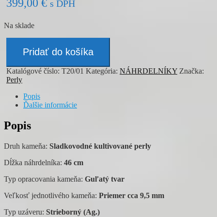
399,00
€
s DPH
Na sklade
množstvo
Náhrdelník
Pridať do košíka
-
PERLY
Katalógové číslo:
T20/01
Kategória:
NÁHRDELNÍKY
Značka:
Perly
Popis
Ďalšie informácie
Popis
Druh kameňa:
Sladkovodné kultivované perly
Dĺžka náhrdelníka:
46 cm
Typ opracovania kameňa:
Guľatý tvar
Veľkosť jednotlivého kameňa:
Priemer cca 9,5 mm
Typ uzáveru:
Strieborný (Ag.)