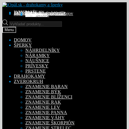
Preskočiť
Preskočiť
na
na
KONTAKT
INFORMÁCIE
Obchodné podmienky
Reklamačný poriadok
Ochrana osobných údajov
MÔJ ÚČET
Objednávky
Adresy
Detaily účtu
navigáciu
obsah
Na stiahnutie
Products
search
Menu
DOMOV
ŠPERKY
NÁHRDELNÍKY
NÁRAMKY
NÁUŠNICE
PRÍVESKY
PRSTENE
DRAHOKAMY
ZVEROKRUH
ZNAMENIE BARAN
ZNAMENIE BÝK
ZNAMENIE BLÍŽENCI
ZNAMENIE RAK
ZNAMENIE LEV
ZNAMENIE PANNA
ZNAMENIE VÁHY
ZNAMENIE ŠKORPIÓN
ZNAMENIE STRELEC