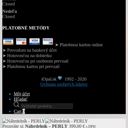
Closed
Nedeľa
Closed
PLATOBNÉ METÓDY
➤ Platobnou kartou online
➤ Prevodom na bankový účet
➤ Hotovosťou na dobierku
➤ Hotovosťou pri osobnom prevzatí
➤ Platobnou kartou pri prevzatí
iOpal.sk
1992 - 2026
Ochrana osobných údajov
Môj účet
Hľadať
Products
search
Cart
0
Prezeráte si:
Náhrdelník – PERLY
399,00
€
s DPH