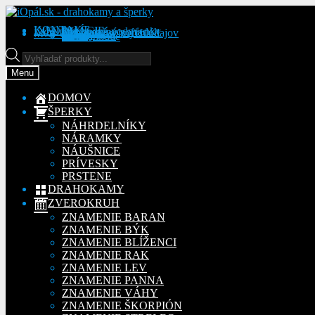
Preskočiť
Preskočiť
na
na
KONTAKT
INFORMÁCIE
Obchodné podmienky
Reklamačný poriadok
Ochrana osobných údajov
MÔJ ÚČET
Objednávky
Adresy
Detaily účtu
navigáciu
obsah
Na stiahnutie
Products
search
Menu
DOMOV
ŠPERKY
NÁHRDELNÍKY
NÁRAMKY
NÁUŠNICE
PRÍVESKY
PRSTENE
DRAHOKAMY
ZVEROKRUH
ZNAMENIE BARAN
ZNAMENIE BÝK
ZNAMENIE BLÍŽENCI
ZNAMENIE RAK
ZNAMENIE LEV
ZNAMENIE PANNA
ZNAMENIE VÁHY
ZNAMENIE ŠKORPIÓN