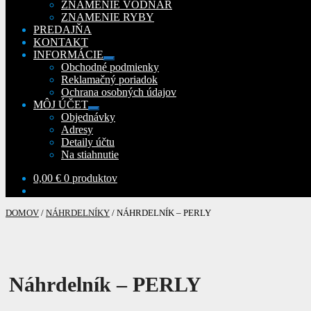
ZNAMENIE VODNÁR
ZNAMENIE RYBY
PREDAJŇA
KONTAKT
INFORMÁCIE
Rozbaliť
Obchodné podmienky
podradené
Reklamačný poriadok
menu
Ochrana osobných údajov
MÔJ ÚČET
Rozbaliť
Objednávky
podradené
Adresy
menu
Detaily účtu
Na stiahnutie
0,00
€
0 produktov
DOMOV
/
NÁHRDELNÍKY
/
NÁHRDELNÍK – PERLY
Náhrdelník – PERLY