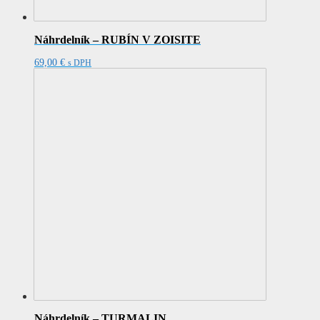
Náhrdelník – RUBÍN V ZOISITE
69,00
€
s DPH
Náhrdelník – TURMALIN