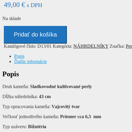
49,00
€
s DPH
Na sklade
množstvo
Náhrdelník
Pridať do košíka
-
PERLY
Katalógové číslo:
D13/01
Kategória:
NÁHRDELNÍKY
Značka:
Per
Popis
Ďalšie informácie
Popis
Druh kameňa:
Sladkovodné kultivované perly
Dĺžka náhrdelníka:
43 cm
Typ opracovania kameňa:
Vajcovitý tvar
Veľkosť jednotlivého kameňa:
Priemer cca 6,5 mm
Typ uzáveru:
Bižutéria