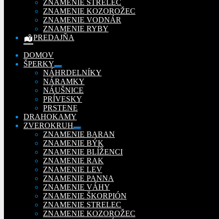
ZNAMENIE STRELEC
ZNAMENIE KOZOROŽEC
ZNAMENIE VODNÁR
ZNAMENIE RYBY
PREDAJŇA
DOMOV
ŠPERKY
Rozbaliť
NÁHRDELNÍKY
podradené
NÁRAMKY
menu
NÁUŠNICE
PRÍVESKY
PRSTENE
DRAHOKAMY
ZVEROKRUH
Rozbaliť
ZNAMENIE BARAN
podradené
ZNAMENIE BÝK
menu
ZNAMENIE BLÍŽENCI
ZNAMENIE RAK
ZNAMENIE LEV
ZNAMENIE PANNA
ZNAMENIE VÁHY
ZNAMENIE ŠKORPIÓN
ZNAMENIE STRELEC
ZNAMENIE KOZOROŽEC