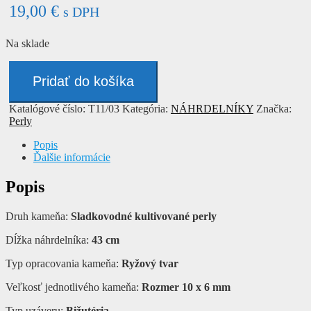
19,00
€
s DPH
Na sklade
množstvo
Náhrdelník
Pridať do košíka
-
PERLY
Katalógové číslo:
T11/03
Kategória:
NÁHRDELNÍKY
Značka:
Perly
Popis
Ďalšie informácie
Popis
Druh kameňa:
Sladkovodné kultivované perly
Dĺžka náhrdelníka:
43 cm
Typ opracovania kameňa:
Ryžový tvar
Veľkosť jednotlivého kameňa:
Rozmer 10 x 6 mm
Typ uzáveru:
Bižutéria