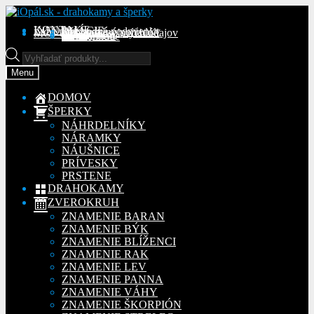
Preskočiť
Preskočiť
na
na
KONTAKT
INFORMÁCIE
Obchodné podmienky
Reklamačný poriadok
Ochrana osobných údajov
MÔJ ÚČET
Objednávky
Adresy
Detaily účtu
navigáciu
obsah
Na stiahnutie
Products
search
Menu
DOMOV
ŠPERKY
NÁHRDELNÍKY
NÁRAMKY
NÁUŠNICE
PRÍVESKY
PRSTENE
DRAHOKAMY
ZVEROKRUH
ZNAMENIE BARAN
ZNAMENIE BÝK
ZNAMENIE BLÍŽENCI
ZNAMENIE RAK
ZNAMENIE LEV
ZNAMENIE PANNA
ZNAMENIE VÁHY
ZNAMENIE ŠKORPIÓN