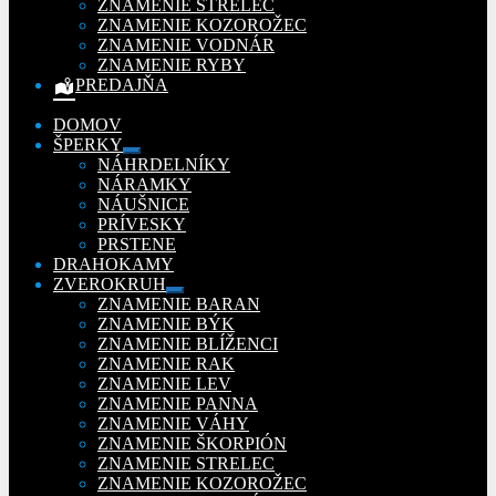
ZNAMENIE STRELEC
ZNAMENIE KOZOROŽEC
ZNAMENIE VODNÁR
ZNAMENIE RYBY
PREDAJŇA
DOMOV
ŠPERKY
Rozbaliť
NÁHRDELNÍKY
podradené
NÁRAMKY
menu
NÁUŠNICE
PRÍVESKY
PRSTENE
DRAHOKAMY
ZVEROKRUH
Rozbaliť
ZNAMENIE BARAN
podradené
ZNAMENIE BÝK
menu
ZNAMENIE BLÍŽENCI
ZNAMENIE RAK
ZNAMENIE LEV
ZNAMENIE PANNA
ZNAMENIE VÁHY
ZNAMENIE ŠKORPIÓN
ZNAMENIE STRELEC
ZNAMENIE KOZOROŽEC