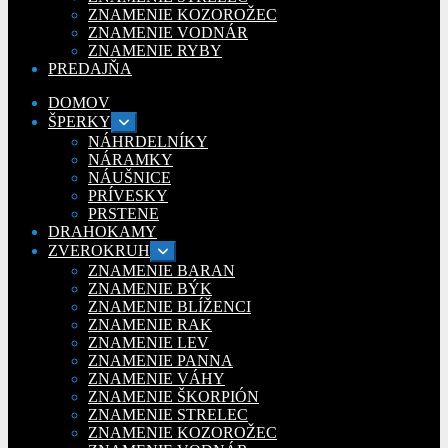
ZNAMENIE KOZOROŽEC
ZNAMENIE VODNÁR
ZNAMENIE RYBY
PREDAJŇA
DOMOV
ŠPERKY
Rozbaliť
podradené
NÁHRDELNÍKY
menu
NÁRAMKY
NÁUŠNICE
PRÍVESKY
PRSTENE
DRAHOKAMY
ZVEROKRUH
Rozbaliť
podradené
ZNAMENIE BARAN
menu
ZNAMENIE BÝK
ZNAMENIE BLÍŽENCI
ZNAMENIE RAK
ZNAMENIE LEV
ZNAMENIE PANNA
ZNAMENIE VÁHY
ZNAMENIE ŠKORPIÓN
ZNAMENIE STRELEC
ZNAMENIE KOZOROŽEC