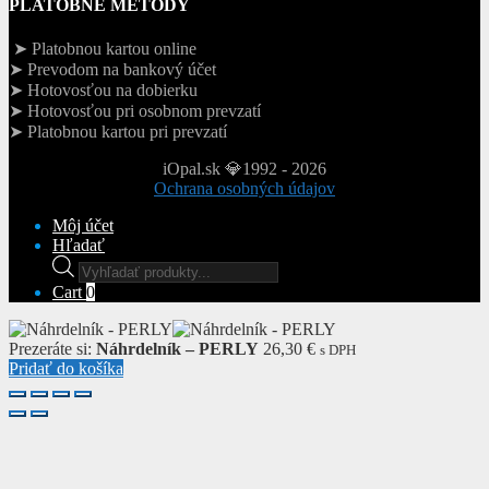
PLATOBNÉ METÓDY
➤ Platobnou kartou online
➤ Prevodom na bankový účet
➤ Hotovosťou na dobierku
➤ Hotovosťou pri osobnom prevzatí
➤ Platobnou kartou pri prevzatí
iOpal.sk 💎1992 - 2026
Ochrana osobných údajov
Môj účet
Hľadať
Products
search
Cart
0
Prezeráte si:
Náhrdelník – PERLY
26,30
€
s DPH
Pridať do košíka