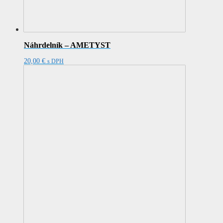
Náhrdelník – AMETYST
20,00
€
s DPH