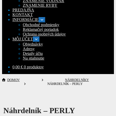
ZNAMENIE VODNÁR
ZNAMENIE RYBY
PREDAJŇA
KONTAKT
INFORMÁCIE
Rozbaliť
podradené
Obchodné podmienky
menu
Reklamačný poriadok
Ochrana osobných údajov
MÔJ ÚČET
Rozbaliť
podradené
Objednávky
menu
Adresy
Detaily účtu
Na stiahnutie
0,00
€
0 produktov
DOMOV
NÁHRDELNÍKY
NÁHRDELNÍK – PERLY
Náhrdelník – PERLY