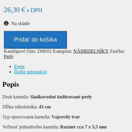
26,30
€
s DPH
Na sklade
množstvo
Náhrdelník
Pridať do košíka
-
PERLY
Katalógové číslo:
D08/02
Kategória:
NÁHRDELNÍKY
Značka:
Perly
Popis
Ďalšie informácie
Popis
Druh kameňa:
Sladkovodné kultivované perly
Dĺžka náhrdelníka:
43 cm
Typ opracovania kameňa:
Vajcovitý tvar
Veľkosť jednotlivého kameňa:
Rozmer cca 7 x 5,5 mm