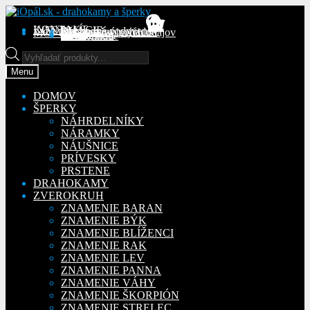
Preskočiť
Preskočiť
na
na
KONTAKT
INFORMÁCIE
Obchodné podmienky
Reklamačný poriadok
Ochrana osobných údajov
MÔJ ÚČET
Objednávky
Adresy
Detaily účtu
navigáciu
obsah
Na stiahnutie
Products
search
Menu
DOMOV
ŠPERKY
NÁHRDELNÍKY
NÁRAMKY
NÁUŠNICE
PRÍVESKY
PRSTENE
DRAHOKAMY
ZVEROKRUH
ZNAMENIE BARAN
ZNAMENIE BÝK
ZNAMENIE BLÍŽENCI
ZNAMENIE RAK
ZNAMENIE LEV
ZNAMENIE PANNA
ZNAMENIE VÁHY
ZNAMENIE ŠKORPIÓN
ZNAMENIE STRELEC