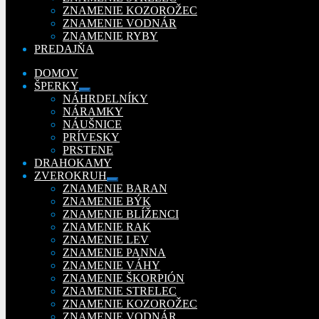
ZNAMENIE KOZOROŽEC
ZNAMENIE VODNÁR
ZNAMENIE RYBY
PREDAJŇA
DOMOV
ŠPERKY
Rozbaliť
NÁHRDELNÍKY
podradené
NÁRAMKY
menu
NÁUŠNICE
PRÍVESKY
PRSTENE
DRAHOKAMY
ZVEROKRUH
Rozbaliť
ZNAMENIE BARAN
podradené
ZNAMENIE BÝK
menu
ZNAMENIE BLÍŽENCI
ZNAMENIE RAK
ZNAMENIE LEV
ZNAMENIE PANNA
ZNAMENIE VÁHY
ZNAMENIE ŠKORPIÓN
ZNAMENIE STRELEC
ZNAMENIE KOZOROŽEC
ZNAMENIE VODNÁR