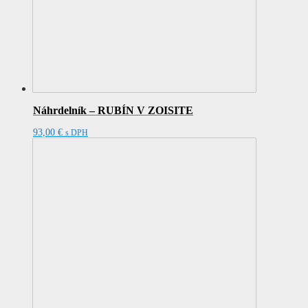
Náhrdelník – RUBÍN V ZOISITE
93,00
€
s DPH