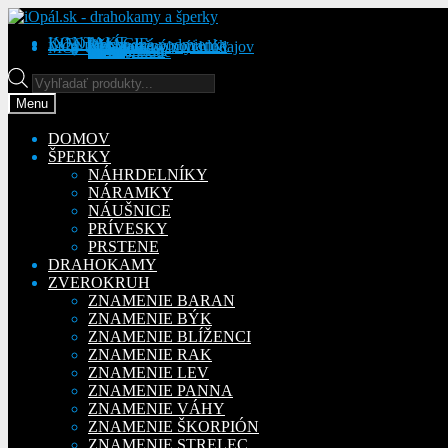
Preskočiť
Preskočiť
na
na
KONTAKT
INFORMÁCIE
Obchodné podmienky
Reklamačný poriadok
Ochrana osobných údajov
MÔJ ÚČET
Objednávky
Adresy
Detaily účtu
navigáciu
obsah
Na stiahnutie
Products
search
Menu
DOMOV
ŠPERKY
NÁHRDELNÍKY
NÁRAMKY
NÁUŠNICE
PRÍVESKY
PRSTENE
DRAHOKAMY
ZVEROKRUH
ZNAMENIE BARAN
ZNAMENIE BÝK
ZNAMENIE BLÍŽENCI
ZNAMENIE RAK
ZNAMENIE LEV
ZNAMENIE PANNA
ZNAMENIE VÁHY
ZNAMENIE ŠKORPIÓN
ZNAMENIE STRELEC