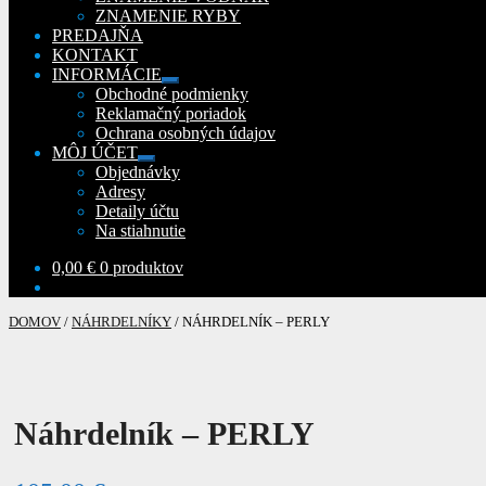
ZNAMENIE RYBY
PREDAJŇA
KONTAKT
INFORMÁCIE
Rozbaliť
Obchodné podmienky
podradené
Reklamačný poriadok
menu
Ochrana osobných údajov
MÔJ ÚČET
Rozbaliť
Objednávky
podradené
Adresy
menu
Detaily účtu
Na stiahnutie
0,00
€
0 produktov
DOMOV
/
NÁHRDELNÍKY
/
NÁHRDELNÍK – PERLY
Náhrdelník – PERLY