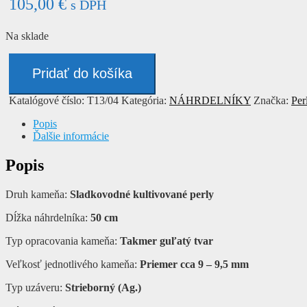
105,00
€
s DPH
Na sklade
množstvo
Náhrdelník
Pridať do košíka
-
PERLY
Katalógové číslo:
T13/04
Kategória:
NÁHRDELNÍKY
Značka:
Per
Popis
Ďalšie informácie
Popis
Druh kameňa:
Sladkovodné kultivované perly
Dĺžka náhrdelníka:
50 cm
Typ opracovania kameňa:
Takmer guľatý tvar
Veľkosť jednotlivého kameňa:
Priemer cca 9 – 9,5 mm
Typ uzáveru:
Strieborný (Ag.)