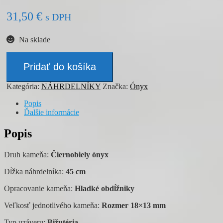
31,50
€
s DPH
Na sklade
množstvo
Náhrdelník
Pridať do košíka
-
ÓNYX
Kategória:
NÁHRDELNÍKY
Značka:
Ónyx
Popis
Ďalšie informácie
Popis
Druh kameňa:
Čiernobiely ónyx
Dĺžka náhrdelníka:
45 cm
Opracovanie kameňa:
Hladké obdĺžniky
Veľkosť jednotlivého kameňa:
Rozmer 18×13 mm
Typ uzáveru:
Bižutéria