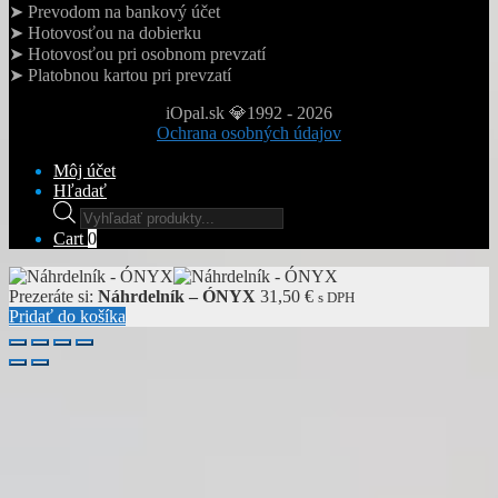
➤ Prevodom na bankový účet
➤ Hotovosťou na dobierku
➤ Hotovosťou pri osobnom prevzatí
➤ Platobnou kartou pri prevzatí
iOpal.sk 💎1992 - 2026
Ochrana osobných údajov
Môj účet
Hľadať
Products
search
Cart
0
Prezeráte si:
Náhrdelník – ÓNYX
31,50
€
s DPH
Pridať do košíka