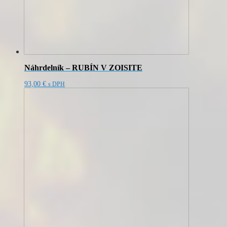
Náhrdelník – RUBÍN V ZOISITE
93,00
€
s DPH