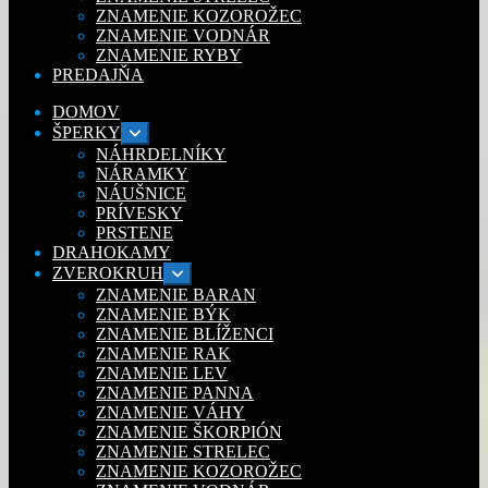
ZNAMENIE KOZOROŽEC
ZNAMENIE VODNÁR
ZNAMENIE RYBY
PREDAJŇA
DOMOV
ŠPERKY
Rozbaliť
podradené
NÁHRDELNÍKY
menu
NÁRAMKY
NÁUŠNICE
PRÍVESKY
PRSTENE
DRAHOKAMY
ZVEROKRUH
Rozbaliť
podradené
ZNAMENIE BARAN
menu
ZNAMENIE BÝK
ZNAMENIE BLÍŽENCI
ZNAMENIE RAK
ZNAMENIE LEV
ZNAMENIE PANNA
ZNAMENIE VÁHY
ZNAMENIE ŠKORPIÓN
ZNAMENIE STRELEC
ZNAMENIE KOZOROŽEC