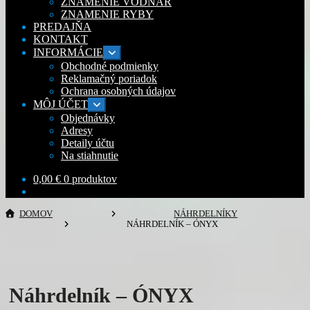
ZNAMENIE VODNÁR
ZNAMENIE RYBY
PREDAJŇA
KONTAKT
INFORMÁCIE
Rozbaliť
podradené
Obchodné podmienky
menu
Reklamačný poriadok
Ochrana osobných údajov
MÔJ ÚČET
Rozbaliť
podradené
Objednávky
menu
Adresy
Detaily účtu
Na stiahnutie
0,00
€
0 produktov
DOMOV
NÁHRDELNÍKY
NÁHRDELNÍK – ÓNYX
Náhrdelník – ÓNYX