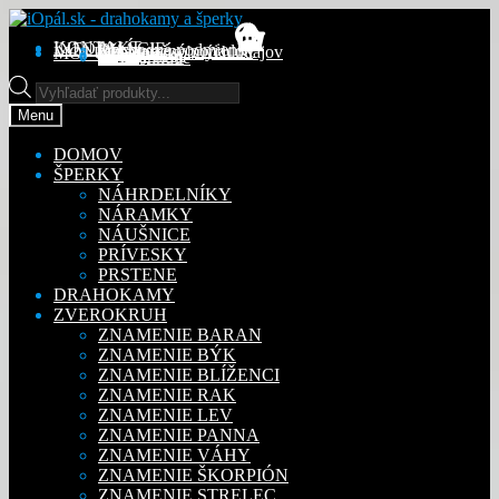
Preskočiť
Preskočiť
na
na
KONTAKT
INFORMÁCIE
Obchodné podmienky
Reklamačný poriadok
Ochrana osobných údajov
MÔJ ÚČET
Objednávky
Adresy
Detaily účtu
navigáciu
obsah
Na stiahnutie
Products
search
Menu
DOMOV
ŠPERKY
NÁHRDELNÍKY
NÁRAMKY
NÁUŠNICE
PRÍVESKY
PRSTENE
DRAHOKAMY
ZVEROKRUH
ZNAMENIE BARAN
ZNAMENIE BÝK
ZNAMENIE BLÍŽENCI
ZNAMENIE RAK
ZNAMENIE LEV
ZNAMENIE PANNA
ZNAMENIE VÁHY
ZNAMENIE ŠKORPIÓN
ZNAMENIE STRELEC