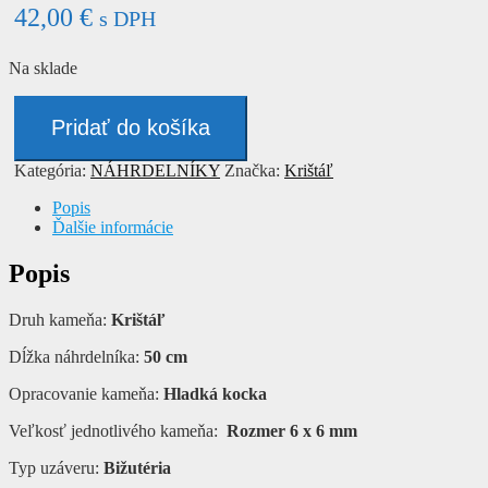
42,00
€
s DPH
Na sklade
množstvo
Náhrdelník
Pridať do košíka
-
KRIŠTÁĽ
Kategória:
NÁHRDELNÍKY
Značka:
Krištáľ
Popis
Ďalšie informácie
Popis
Druh kameňa:
Krištáľ
Dĺžka náhrdelníka:
50 cm
Opracovanie kameňa:
Hladká kocka
Veľkosť jednotlivého kameňa:
Rozmer 6 x 6 mm
Typ uzáveru:
Bižutéria