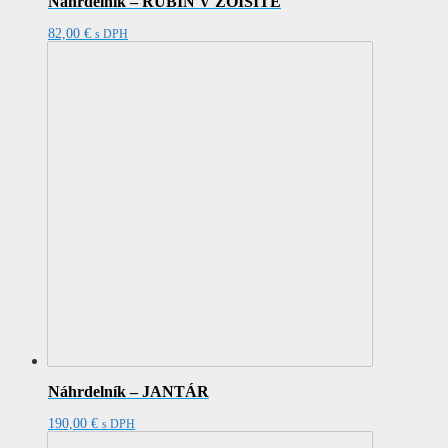
Náhrdelník – RUBÍN V ZOISITE
82,00
€
s DPH
Náhrdelník – JANTÁR
190,00
€
s DPH