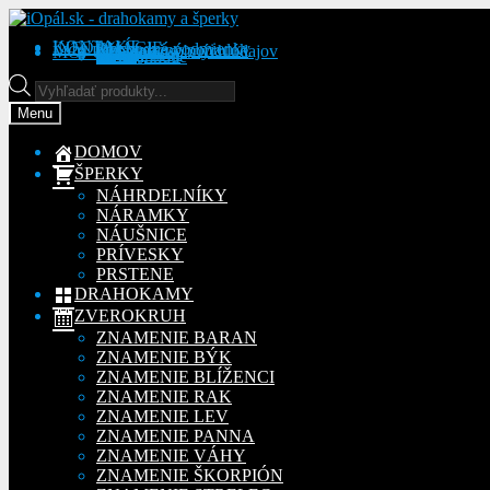
Preskočiť
Preskočiť
na
na
KONTAKT
INFORMÁCIE
Obchodné podmienky
Reklamačný poriadok
Ochrana osobných údajov
MÔJ ÚČET
Objednávky
Adresy
Detaily účtu
navigáciu
obsah
Na stiahnutie
Products
search
Menu
DOMOV
ŠPERKY
NÁHRDELNÍKY
NÁRAMKY
NÁUŠNICE
PRÍVESKY
PRSTENE
DRAHOKAMY
ZVEROKRUH
ZNAMENIE BARAN
ZNAMENIE BÝK
ZNAMENIE BLÍŽENCI
ZNAMENIE RAK
ZNAMENIE LEV
ZNAMENIE PANNA
ZNAMENIE VÁHY
ZNAMENIE ŠKORPIÓN