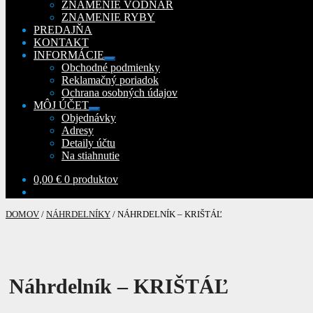
ZNAMENIE VODNÁR
ZNAMENIE RYBY
PREDAJŇA
KONTAKT
INFORMÁCIE
Rozbaliť
Obchodné podmienky
podradené
Reklamačný poriadok
menu
Ochrana osobných údajov
MÔJ ÚČET
Rozbaliť
Objednávky
podradené
Adresy
menu
Detaily účtu
Na stiahnutie
0,00
€
0 produktov
DOMOV
/
NÁHRDELNÍKY
/
NÁHRDELNÍK – KRIŠTÁĽ
Náhrdelník – KRIŠTÁĽ