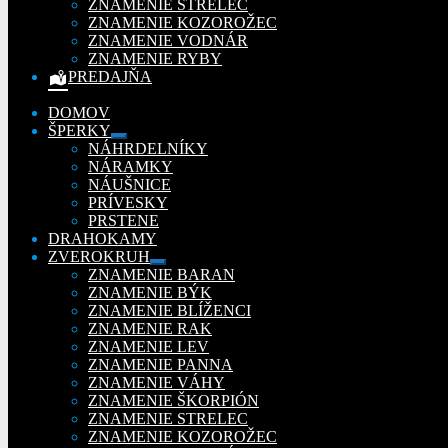
ZNAMENIE STRELEC
ZNAMENIE KOZOROŽEC
ZNAMENIE VODNÁR
ZNAMENIE RYBY
PREDAJŇA
DOMOV
ŠPERKY
Rozbaliť
NÁHRDELNÍKY
podradené
NÁRAMKY
menu
NÁUŠNICE
PRÍVESKY
PRSTENE
DRAHOKAMY
ZVEROKRUH
Rozbaliť
ZNAMENIE BARAN
podradené
ZNAMENIE BÝK
menu
ZNAMENIE BLÍŽENCI
ZNAMENIE RAK
ZNAMENIE LEV
ZNAMENIE PANNA
ZNAMENIE VÁHY
ZNAMENIE ŠKORPIÓN
ZNAMENIE STRELEC
ZNAMENIE KOZOROŽEC