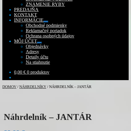
ZNAMENIE RYBY
PREDAJŇA
KONTAKT
INFORMÁCIE
Rozbaliť
Obchodné podmienky
podradené
Reklamačný poriadok
menu
Ochrana osobných údajov
MÔJ ÚČET
Rozbaliť
Objednávky
podradené
Adresy
menu
Detaily účtu
Na stiahnutie
0,00
€
0 produktov
DOMOV
/
NÁHRDELNÍKY
/
NÁHRDELNÍK – JANTÁR
Náhrdelník – JANTÁR