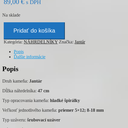
89,00
€
s DPH
Na sklade
množstvo
Náhrdelník
Pridať do košíka
-
JANTÁR
Kategória:
NÁHRDELNÍKY
Značka:
Jantár
Popis
Ďalšie informácie
Popis
Druh kameňa:
Jantár
Dĺžka náhrdelníka:
47 cm
Typ opracovania kameňa:
hladké špirálky
Veľkosť jednotlivého kameňa:
priemer 5×12; 8-18 mm
Typ uzáveru:
šrubovací uzáver