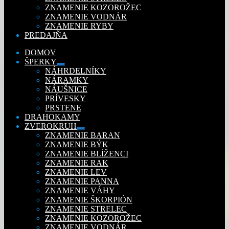
ZNAMENIE KOZOROŽEC
ZNAMENIE VODNÁR
ZNAMENIE RYBY
PREDAJŇA
DOMOV
ŠPERKY
Rozbaliť
NÁHRDELNÍKY
podradené
NÁRAMKY
menu
NÁUŠNICE
PRÍVESKY
PRSTENE
DRAHOKAMY
ZVEROKRUH
Rozbaliť
ZNAMENIE BARAN
podradené
ZNAMENIE BÝK
menu
ZNAMENIE BLÍŽENCI
ZNAMENIE RAK
ZNAMENIE LEV
ZNAMENIE PANNA
ZNAMENIE VÁHY
ZNAMENIE ŠKORPIÓN
ZNAMENIE STRELEC
ZNAMENIE KOZOROŽEC
ZNAMENIE VODNÁR