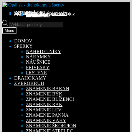
Preskočiť
Preskočiť
na
na
KONTAKT
INFORMÁCIE
Obchodné podmienky
Reklamačný poriadok
Ochrana osobných údajov
MÔJ ÚČET
Objednávky
Adresy
Detaily účtu
navigáciu
obsah
Na stiahnutie
Products
search
Menu
DOMOV
ŠPERKY
NÁHRDELNÍKY
NÁRAMKY
NÁUŠNICE
PRÍVESKY
PRSTENE
DRAHOKAMY
ZVEROKRUH
ZNAMENIE BARAN
ZNAMENIE BÝK
ZNAMENIE BLÍŽENCI
ZNAMENIE RAK
ZNAMENIE LEV
ZNAMENIE PANNA
ZNAMENIE VÁHY
ZNAMENIE ŠKORPIÓN
ZNAMENIE STRELEC