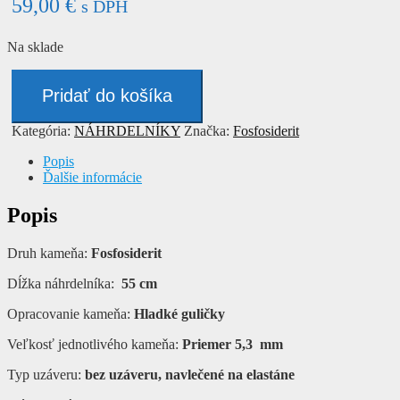
59,00
€
s DPH
Na sklade
množstvo
Náhrdelník
Pridať do košíka
-
FOSFOSIDERIT
Kategória:
NÁHRDELNÍKY
Značka:
Fosfosiderit
Popis
Ďalšie informácie
Popis
Druh kameňa:
Fosfosiderit
Dĺžka náhrdelníka:
55 cm
Opracovanie kameňa:
Hladké guličky
Veľkosť jednotlivého kameňa:
Priemer 5,3 mm
Typ uzáveru:
bez uzáveru, navlečené na elastáne