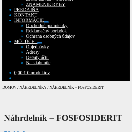
ZNAMENIE RYBY
PREDAJŇA
KONTAKT
INFORMÁCIE
Rozbaliť
Obchodné podmienky
podradené
Reklamačný poriadok
menu
Ochrana osobných údajov
MÔJ ÚČET
Rozbaliť
Objednávky
podradené
Adresy
menu
Detaily účtu
Na stiahnutie
0,00
€
0 produktov
DOMOV
/
NÁHRDELNÍKY
/
NÁHRDELNÍK – FOSFOSIDERIT
Náhrdelník – FOSFOSIDERIT