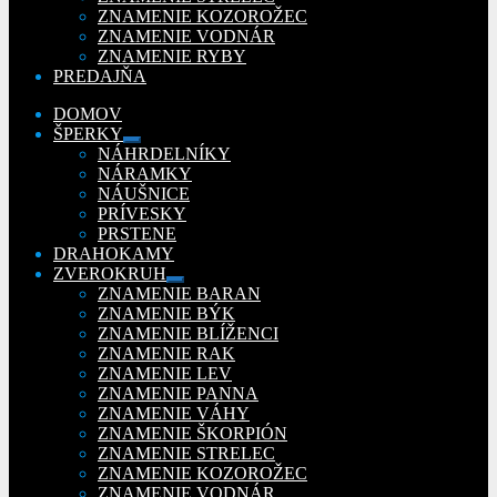
ZNAMENIE KOZOROŽEC
ZNAMENIE VODNÁR
ZNAMENIE RYBY
PREDAJŇA
DOMOV
ŠPERKY
Rozbaliť
NÁHRDELNÍKY
podradené
NÁRAMKY
menu
NÁUŠNICE
PRÍVESKY
PRSTENE
DRAHOKAMY
ZVEROKRUH
Rozbaliť
ZNAMENIE BARAN
podradené
ZNAMENIE BÝK
menu
ZNAMENIE BLÍŽENCI
ZNAMENIE RAK
ZNAMENIE LEV
ZNAMENIE PANNA
ZNAMENIE VÁHY
ZNAMENIE ŠKORPIÓN
ZNAMENIE STRELEC
ZNAMENIE KOZOROŽEC
ZNAMENIE VODNÁR