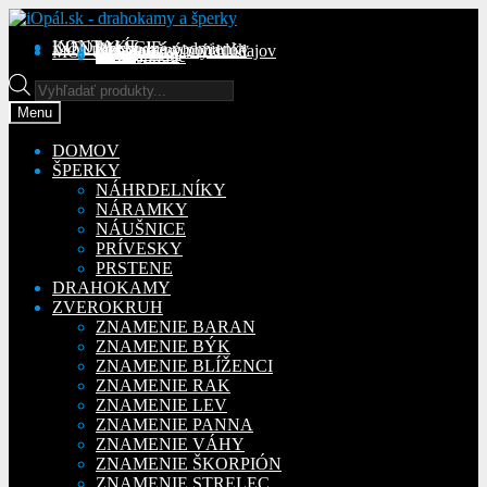
Preskočiť
Preskočiť
na
na
KONTAKT
INFORMÁCIE
Obchodné podmienky
Reklamačný poriadok
Ochrana osobných údajov
MÔJ ÚČET
Objednávky
Adresy
Detaily účtu
navigáciu
obsah
Na stiahnutie
Products
search
Menu
DOMOV
ŠPERKY
NÁHRDELNÍKY
NÁRAMKY
NÁUŠNICE
PRÍVESKY
PRSTENE
DRAHOKAMY
ZVEROKRUH
ZNAMENIE BARAN
ZNAMENIE BÝK
ZNAMENIE BLÍŽENCI
ZNAMENIE RAK
ZNAMENIE LEV
ZNAMENIE PANNA
ZNAMENIE VÁHY
ZNAMENIE ŠKORPIÓN
ZNAMENIE STRELEC