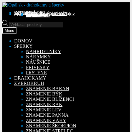
Preskočiť
Preskočiť
na
na
KONTAKT
INFORMÁCIE
Obchodné podmienky
Reklamačný poriadok
Ochrana osobných údajov
MÔJ ÚČET
Objednávky
Adresy
Detaily účtu
navigáciu
obsah
Na stiahnutie
Products
search
Menu
DOMOV
ŠPERKY
NÁHRDELNÍKY
NÁRAMKY
NÁUŠNICE
PRÍVESKY
PRSTENE
DRAHOKAMY
ZVEROKRUH
ZNAMENIE BARAN
ZNAMENIE BÝK
ZNAMENIE BLÍŽENCI
ZNAMENIE RAK
ZNAMENIE LEV
ZNAMENIE PANNA
ZNAMENIE VÁHY
ZNAMENIE ŠKORPIÓN
ZNAMENIE STRELEC