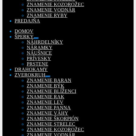
ZNAMENIE KOZOROŽEC
ZNAMENIE VODNÁR
ZNAMENIE RYBY
PREDAJŇA
DOMOV
ŠPERKY
Rozbaliť
NÁHRDELNÍKY
podradené
NÁRAMKY
menu
NÁUŠNICE
PRÍVESKY
PRSTENE
DRAHOKAMY
ZVEROKRUH
Rozbaliť
ZNAMENIE BARAN
podradené
ZNAMENIE BÝK
menu
ZNAMENIE BLÍŽENCI
ZNAMENIE RAK
ZNAMENIE LEV
ZNAMENIE PANNA
ZNAMENIE VÁHY
ZNAMENIE ŠKORPIÓN
ZNAMENIE STRELEC
ZNAMENIE KOZOROŽEC
ZNAMENIE VODNÁR