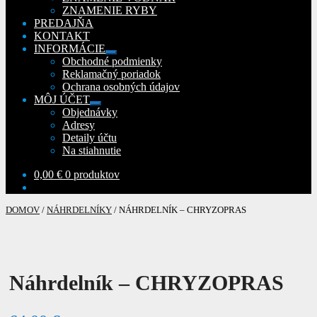
ZNAMENIE RYBY
PREDAJŇA
KONTAKT
INFORMÁCIE
Rozbaliť
Obchodné podmienky
podradené
Reklamačný poriadok
menu
Ochrana osobných údajov
MÔJ ÚČET
Rozbaliť
Objednávky
podradené
Adresy
menu
Detaily účtu
Na stiahnutie
0,00
€
0 produktov
DOMOV
/
NÁHRDELNÍKY
/
NÁHRDELNÍK – CHRYZOPRAS
Náhrdelník – CHRYZOPRAS