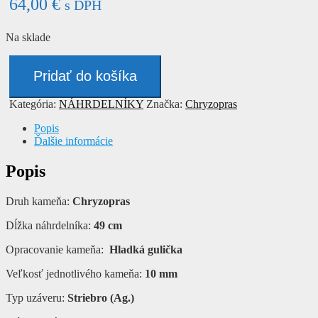
64,00
€
s DPH
Na sklade
množstvo
Náhrdelník
Pridať do košíka
-
CHRYZOPRAS
Kategória:
NÁHRDELNÍKY
Značka:
Chryzopras
Popis
Ďalšie informácie
Popis
Druh kameňa:
Chryzopras
Dĺžka náhrdelníka:
49
cm
Opracovanie kameňa:
Hladká gulička
Veľkosť jednotlivého kameňa:
10 mm
Typ uzáveru:
Striebro (Ag.)