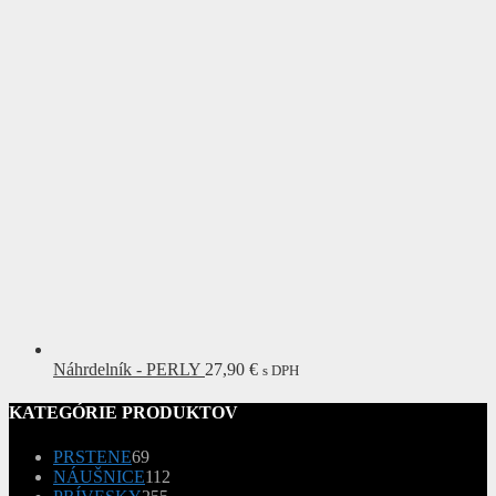
Náhrdelník - PERLY
27,90
€
s DPH
KATEGÓRIE PRODUKTOV
69
PRSTENE
69
produktov
112
NÁUŠNICE
112
255
produktov