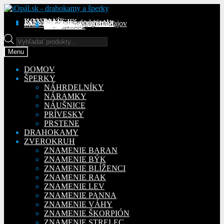
Preskočiť
Preskočiť
na
na
KONTAKT
INFORMÁCIE
Obchodné podmienky
Reklamačný poriadok
Ochrana osobných údajov
MÔJ ÚČET
Objednávky
Adresy
Detaily účtu
navigáciu
obsah
Na stiahnutie
Products
search
Menu
DOMOV
ŠPERKY
NÁHRDELNÍKY
NÁRAMKY
NÁUŠNICE
PRÍVESKY
PRSTENE
DRAHOKAMY
ZVEROKRUH
ZNAMENIE BARAN
ZNAMENIE BÝK
ZNAMENIE BLÍŽENCI
ZNAMENIE RAK
ZNAMENIE LEV
ZNAMENIE PANNA
ZNAMENIE VÁHY
ZNAMENIE ŠKORPIÓN
ZNAMENIE STRELEC