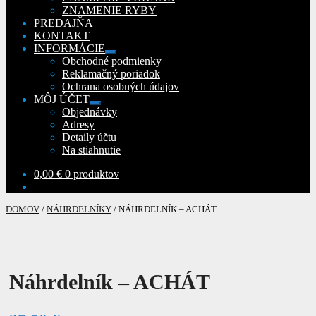
ZNAMENIE RYBY
PREDAJŇA
KONTAKT
INFORMÁCIE
Rozbaliť
Obchodné podmienky
podradené
Reklamačný poriadok
menu
Ochrana osobných údajov
MÔJ ÚČET
Rozbaliť
Objednávky
podradené
Adresy
menu
Detaily účtu
Na stiahnutie
0,00
€
0 produktov
DOMOV
/
NÁHRDELNÍKY
/
NÁHRDELNÍK – ACHÁT
Náhrdelník – ACHÁT