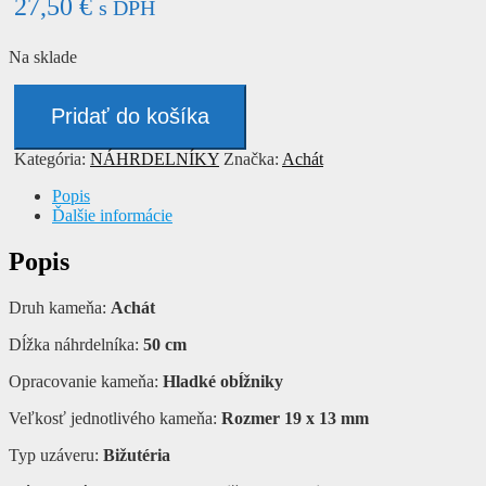
27,50
€
s DPH
Na sklade
množstvo
Náhrdelník
Pridať do košíka
-
ACHÁT
Kategória:
NÁHRDELNÍKY
Značka:
Achát
Popis
Ďalšie informácie
Popis
Druh kameňa:
Achát
Dĺžka náhrdelníka:
50 cm
Opracovanie kameňa:
Hladké obĺžniky
Veľkosť jednotlivého kameňa:
Rozmer 19 x 13 mm
Typ uzáveru:
Bižutéria