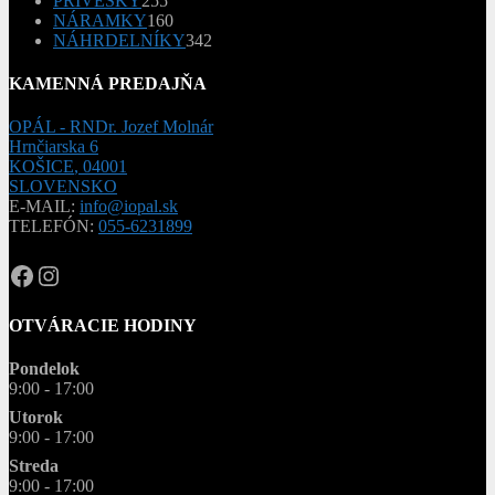
PRÍVESKY
255
produktov
160
NÁRAMKY
160
produktov
342
NÁHRDELNÍKY
342
produktov
KAMENNÁ PREDAJŇA
OPÁL - RNDr. Jozef Molnár
Hrnčiarska 6
KOŠICE
,
04001
SLOVENSKO
E-MAIL:
info@iopal.sk
TELEFÓN:
055-6231899
OPAL.drahokamy
opal.drahokamy
OTVÁRACIE HODINY
Pondelok
9:00 - 17:00
Utorok
9:00 - 17:00
Streda
9:00 - 17:00