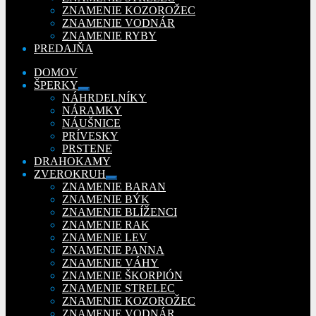
ZNAMENIE KOZOROŽEC
ZNAMENIE VODNÁR
ZNAMENIE RYBY
PREDAJŇA
DOMOV
ŠPERKY
Rozbaliť
NÁHRDELNÍKY
podradené
NÁRAMKY
menu
NÁUŠNICE
PRÍVESKY
PRSTENE
DRAHOKAMY
ZVEROKRUH
Rozbaliť
ZNAMENIE BARAN
podradené
ZNAMENIE BÝK
menu
ZNAMENIE BLÍŽENCI
ZNAMENIE RAK
ZNAMENIE LEV
ZNAMENIE PANNA
ZNAMENIE VÁHY
ZNAMENIE ŠKORPIÓN
ZNAMENIE STRELEC
ZNAMENIE KOZOROŽEC
ZNAMENIE VODNÁR