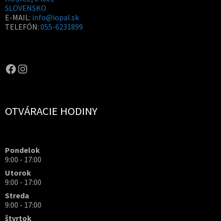
n
SLOVENSKO
u
E-MAIL:
info@iopal.sk
TELEFÓN:
055-6231899
OPAL.drahokamy
opal.drahokamy
OTVÁRACIE HODINY
Pondelok
9:00 - 17:00
Utorok
9:00 - 17:00
Streda
9:00 - 17:00
štvrtok