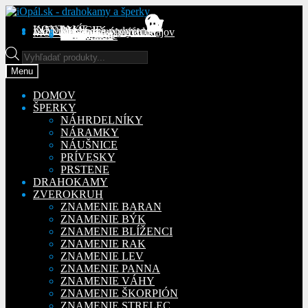
Preskočiť
Preskočiť
na
na
KONTAKT
INFORMÁCIE
Obchodné podmienky
Reklamačný poriadok
Ochrana osobných údajov
MÔJ ÚČET
Objednávky
Adresy
Detaily účtu
navigáciu
obsah
Na stiahnutie
Products
search
Menu
DOMOV
ŠPERKY
NÁHRDELNÍKY
NÁRAMKY
NÁUŠNICE
PRÍVESKY
PRSTENE
DRAHOKAMY
ZVEROKRUH
ZNAMENIE BARAN
ZNAMENIE BÝK
ZNAMENIE BLÍŽENCI
ZNAMENIE RAK
ZNAMENIE LEV
ZNAMENIE PANNA
ZNAMENIE VÁHY
ZNAMENIE ŠKORPIÓN
ZNAMENIE STRELEC