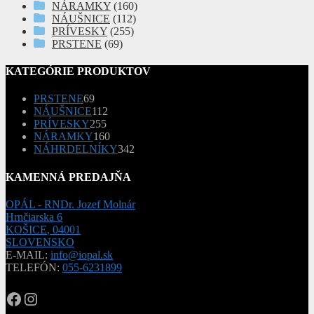
NÁRAMKY
(160)
NÁUŠNICE
(112)
PRÍVESKY
(255)
PRSTENE
(69)
KATEGÓRIE PRODUKTOV
69
PRSTENE
69
produktov
112
NÁUŠNICE
112
255
produktov
PRÍVESKY
255
produktov
160
NÁRAMKY
160
produktov
342
NÁHRDELNÍKY
342
produktov
KAMENNÁ PREDAJŇA
OPÁL - RNDr. Jozef Molnár
Hrnčiarska 6
KOŠICE
,
04001
SLOVENSKO
E-MAIL:
info@iopal.sk
TELEFÓN:
055-6231899
OPAL.drahokamy
opal.drahokamy