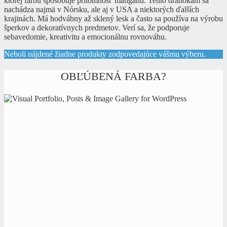
ktorej farbu spôsobuje prítomnosť mangánu. Tento drahokam sa
nachádza najmä v Nórsku, ale aj v USA a niektorých ďalších
krajinách. Má hodvábny až sklený lesk a často sa používa na výrobu
šperkov a dekoratívnych predmetov. Verí sa, že podporuje
sebavedomie, kreativitu a emocionálnu rovnováhu.
Neboli nájdené žiadne produkty zodpovedajúce vášmu výberu.
OBĽÚBENÁ FARBA?