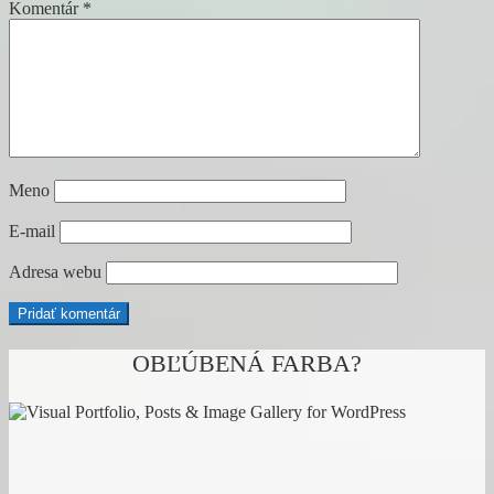
Komentár
*
Meno
E-mail
Adresa webu
OBĽÚBENÁ FARBA?