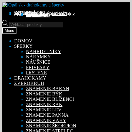
Preskočiť
Preskočiť
na
na
KONTAKT
INFORMÁCIE
Obchodné podmienky
Reklamačný poriadok
Ochrana osobných údajov
MÔJ ÚČET
Objednávky
Adresy
Detaily účtu
navigáciu
obsah
Na stiahnutie
Products
search
Menu
DOMOV
ŠPERKY
NÁHRDELNÍKY
NÁRAMKY
NÁUŠNICE
PRÍVESKY
PRSTENE
DRAHOKAMY
ZVEROKRUH
ZNAMENIE BARAN
ZNAMENIE BÝK
ZNAMENIE BLÍŽENCI
ZNAMENIE RAK
ZNAMENIE LEV
ZNAMENIE PANNA
ZNAMENIE VÁHY
ZNAMENIE ŠKORPIÓN
ZNAMENIE STRELEC