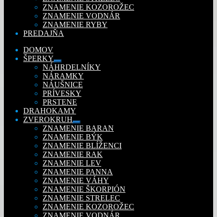
ZNAMENIE KOZOROŽEC
ZNAMENIE VODNÁR
ZNAMENIE RYBY
PREDAJŇA
DOMOV
ŠPERKY
Rozbaliť
NÁHRDELNÍKY
podradené
NÁRAMKY
menu
NÁUŠNICE
PRÍVESKY
PRSTENE
DRAHOKAMY
ZVEROKRUH
Rozbaliť
ZNAMENIE BARAN
podradené
ZNAMENIE BÝK
menu
ZNAMENIE BLÍŽENCI
ZNAMENIE RAK
ZNAMENIE LEV
ZNAMENIE PANNA
ZNAMENIE VÁHY
ZNAMENIE ŠKORPIÓN
ZNAMENIE STRELEC
ZNAMENIE KOZOROŽEC
ZNAMENIE VODNÁR