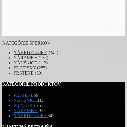
KATEGÓRIE ŠPERKOV
NÁHRDELNÍKY
(342)
NÁRAMKY
(160)
NÁUŠNICE
(112)
PRÍVESKY
(255)
PRSTENE
(69)
KATEGÓRIE PRODUKTOV
69
PRSTENE
69
produktov
112
NÁUŠNICE
112
255
produktov
PRÍVESKY
255
produktov
160
NÁRAMKY
160
produktov
342
NÁHRDELNÍKY
342
produktov
KAMENNÁ PREDAJŇA