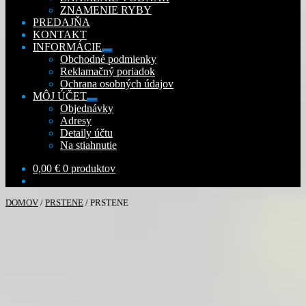
ZNAMENIE RYBY
PREDAJŇA
KONTAKT
INFORMÁCIE
Rozbaliť
Obchodné podmienky
podradené
Reklamačný poriadok
menu
Ochrana osobných údajov
MÔJ ÚČET
Rozbaliť
Objednávky
podradené
Adresy
menu
Detaily účtu
Na stiahnutie
0,00
€
0 produktov
DOMOV
/
PRSTENE
/
PRSTENE