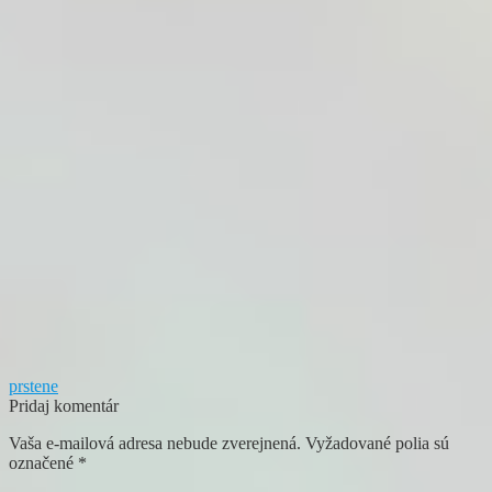
Navigácia
Predchádzajúci
prstene
článok:
Pridaj komentár
v
Vaša e-mailová adresa nebude zverejnená.
Vyžadované polia sú
článku
označené
*