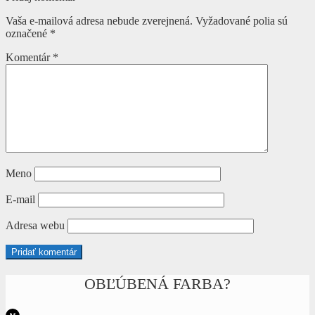
v
Vaša e-mailová adresa nebude zverejnená.
Vyžadované polia sú
článku
označené
*
Komentár
*
Meno
E-mail
Adresa webu
OBĽÚBENÁ FARBA?