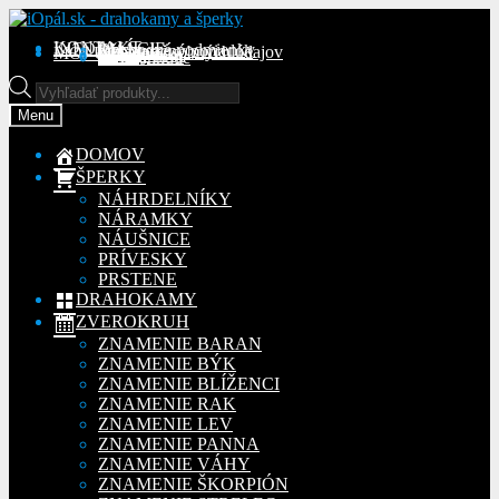
Preskočiť
Preskočiť
na
na
KONTAKT
INFORMÁCIE
Obchodné podmienky
Reklamačný poriadok
Ochrana osobných údajov
MÔJ ÚČET
Objednávky
Adresy
Detaily účtu
navigáciu
obsah
Na stiahnutie
Products
search
Menu
DOMOV
ŠPERKY
NÁHRDELNÍKY
NÁRAMKY
NÁUŠNICE
PRÍVESKY
PRSTENE
DRAHOKAMY
ZVEROKRUH
ZNAMENIE BARAN
ZNAMENIE BÝK
ZNAMENIE BLÍŽENCI
ZNAMENIE RAK
ZNAMENIE LEV
ZNAMENIE PANNA
ZNAMENIE VÁHY
ZNAMENIE ŠKORPIÓN