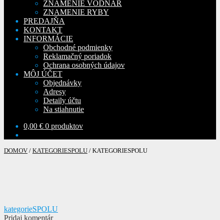
ZNAMENIE VODNÁR
ZNAMENIE RYBY
PREDAJŇA
KONTAKT
INFORMÁCIE
Obchodné podmienky
Reklamačný poriadok
Ochrana osobných údajov
MÔJ ÚČET
Objednávky
Adresy
Detaily účtu
Na stiahnutie
0,00
€
0 produktov
DOMOV
/
KATEGORIESPOLU
/
KATEGORIESPOLU
Navigácia
Predchádzajúci
kategorieSPOLU
článok:
Pridaj komentár