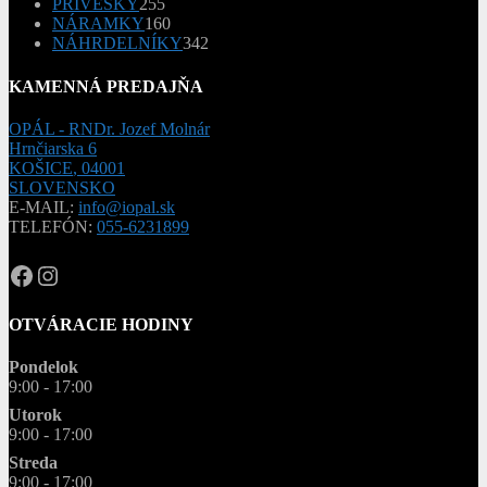
255
produktov
PRÍVESKY
255
produktov
160
NÁRAMKY
160
produktov
342
NÁHRDELNÍKY
342
produktov
KAMENNÁ PREDAJŇA
OPÁL - RNDr. Jozef Molnár
Hrnčiarska 6
KOŠICE
,
04001
SLOVENSKO
E-MAIL:
info@iopal.sk
TELEFÓN:
055-6231899
OPAL.drahokamy
opal.drahokamy
OTVÁRACIE HODINY
Pondelok
9:00 - 17:00
Utorok
9:00 - 17:00
Streda
9:00 - 17:00