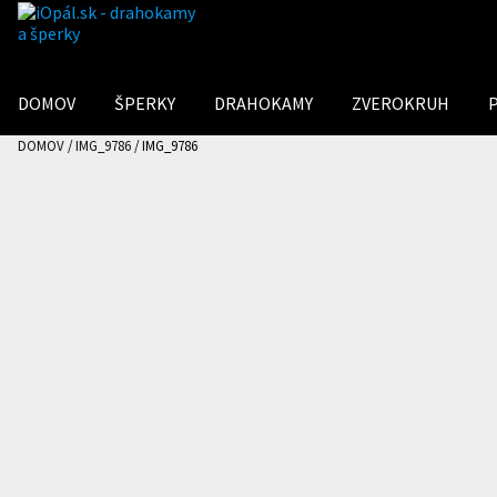
Preskočiť
Preskočiť
na
na
navigáciu
obsah
DOMOV
ŠPERKY
DRAHOKAMY
ZVEROKRUH
DOMOV
/
IMG_9786
/
IMG_9786