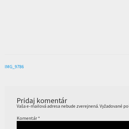
Predchádzajúci
IMG_9786
Navigácia
článok:
v
článku
Pridaj komentár
Vaša e-mailová adresa nebude zverejnená.
Vyžadované po
Komentár
*