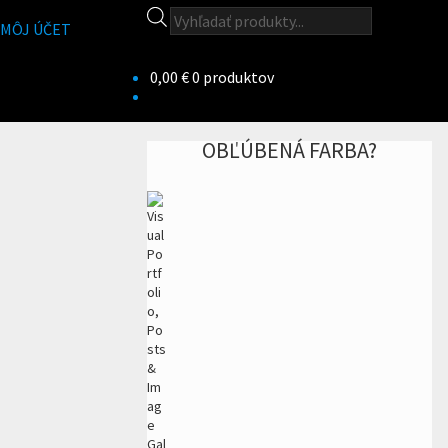
Products
MÔJ ÚČET
search
0,00
€
0 produktov
OBĽÚBENÁ FARBA?