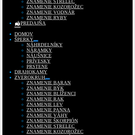
ZNAMENIE STRELEC
ZNAMENIE KOZOROŽEC
ZNAMENIE VODNÁR
ZNAMENIE RYBY
PREDAJŇA
DOMOV
ŠPERKY
Rozbaliť
NÁHRDELNÍKY
podradené
NÁRAMKY
menu
NÁUŠNICE
PRÍVESKY
PRSTENE
DRAHOKAMY
ZVEROKRUH
Rozbaliť
ZNAMENIE BARAN
podradené
ZNAMENIE BÝK
menu
ZNAMENIE BLÍŽENCI
ZNAMENIE RAK
ZNAMENIE LEV
ZNAMENIE PANNA
ZNAMENIE VÁHY
ZNAMENIE ŠKORPIÓN
ZNAMENIE STRELEC
ZNAMENIE KOZOROŽEC