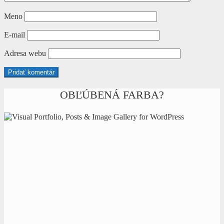
Meno
E-mail
Adresa webu
OBĽÚBENÁ FARBA?