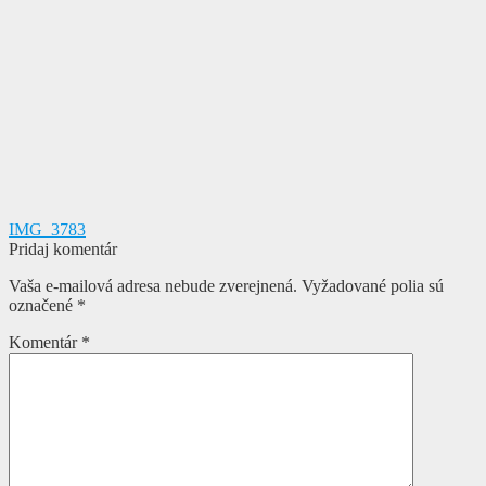
Navigácia
Predchádzajúci
IMG_3783
článok:
Pridaj komentár
v
Vaša e-mailová adresa nebude zverejnená.
Vyžadované polia sú
článku
označené
*
Komentár
*