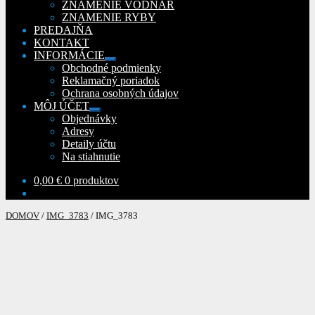
ZNAMENIE VODNÁR
ZNAMENIE RYBY
PREDAJŇA
KONTAKT
INFORMÁCIE
Rozbaliť
Obchodné podmienky
podradené
Reklamačný poriadok
menu
Ochrana osobných údajov
MÔJ ÚČET
Rozbaliť
Objednávky
podradené
Adresy
menu
Detaily účtu
Na stiahnutie
0,00
€
0 produktov
DOMOV
/
IMG_3783
/
IMG_3783