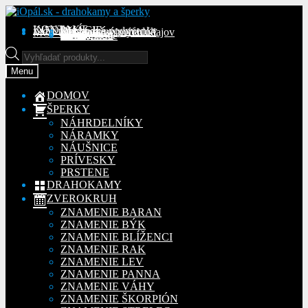
Preskočiť
Preskočiť
na
na
KONTAKT
INFORMÁCIE
Obchodné podmienky
Reklamačný poriadok
Ochrana osobných údajov
MÔJ ÚČET
Objednávky
Adresy
Detaily účtu
navigáciu
obsah
Na stiahnutie
Products
search
Menu
DOMOV
ŠPERKY
NÁHRDELNÍKY
NÁRAMKY
NÁUŠNICE
PRÍVESKY
PRSTENE
DRAHOKAMY
ZVEROKRUH
ZNAMENIE BARAN
ZNAMENIE BÝK
ZNAMENIE BLÍŽENCI
ZNAMENIE RAK
ZNAMENIE LEV
ZNAMENIE PANNA
ZNAMENIE VÁHY
ZNAMENIE ŠKORPIÓN