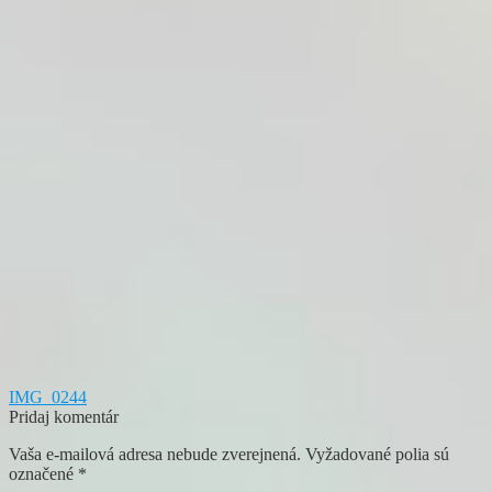
Navigácia
Predchádzajúci
IMG_0244
článok:
Pridaj komentár
v
Vaša e-mailová adresa nebude zverejnená.
Vyžadované polia sú
článku
označené
*