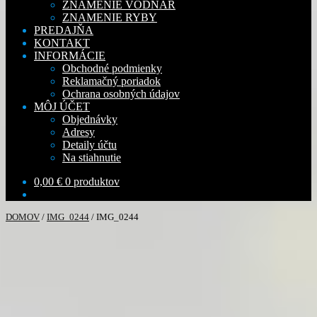
ZNAMENIE VODNÁR
ZNAMENIE RYBY
PREDAJŇA
KONTAKT
INFORMÁCIE
Obchodné podmienky
Reklamačný poriadok
Ochrana osobných údajov
MÔJ ÚČET
Objednávky
Adresy
Detaily účtu
Na stiahnutie
0,00
€
0 produktov
DOMOV
/
IMG_0244
/
IMG_0244