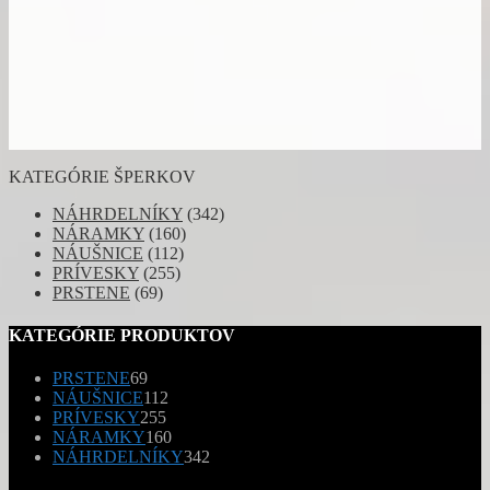
KATEGÓRIE ŠPERKOV
NÁHRDELNÍKY
(342)
NÁRAMKY
(160)
NÁUŠNICE
(112)
PRÍVESKY
(255)
PRSTENE
(69)
KATEGÓRIE PRODUKTOV
69
PRSTENE
69
produktov
112
NÁUŠNICE
112
255
produktov
PRÍVESKY
255
produktov
160
NÁRAMKY
160
produktov
342
NÁHRDELNÍKY
342
produktov