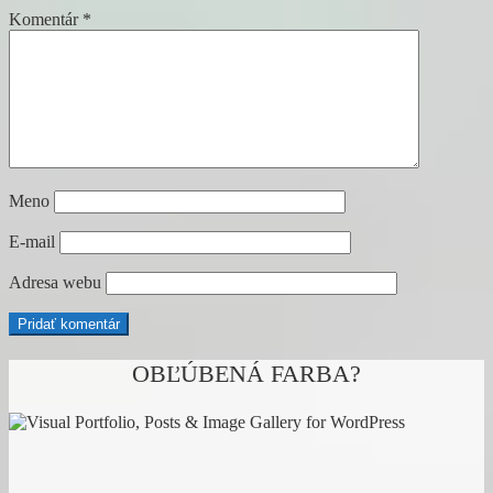
Komentár
*
Meno
E-mail
Adresa webu
OBĽÚBENÁ FARBA?