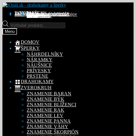
Preskočiť
Preskočiť
na
na
KONTAKT
INFORMÁCIE
Obchodné podmienky
Reklamačný poriadok
Ochrana osobných údajov
MÔJ ÚČET
Objednávky
Adresy
Detaily účtu
navigáciu
obsah
Na stiahnutie
Products
search
Menu
DOMOV
ŠPERKY
NÁHRDELNÍKY
NÁRAMKY
NÁUŠNICE
PRÍVESKY
PRSTENE
DRAHOKAMY
ZVEROKRUH
ZNAMENIE BARAN
ZNAMENIE BÝK
ZNAMENIE BLÍŽENCI
ZNAMENIE RAK
ZNAMENIE LEV
ZNAMENIE PANNA
ZNAMENIE VÁHY
ZNAMENIE ŠKORPIÓN