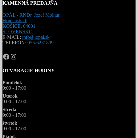
KAMENNÁ PREDAJŇA
OPÁL - RNDr. Jozef Molnár
Hrnčiarska 6
KOŠICE
,
04001
SLOVENSKO
E-MAIL:
info@iopal.sk
TELEFÓN:
055-6231899
OPAL.drahokamy
opal.drahokamy
OTVÁRACIE HODINY
Pondelok
9:00 - 17:00
Utorok
9:00 - 17:00
Streda
9:00 - 17:00
štvrtok
9:00 - 17:00
Piatok