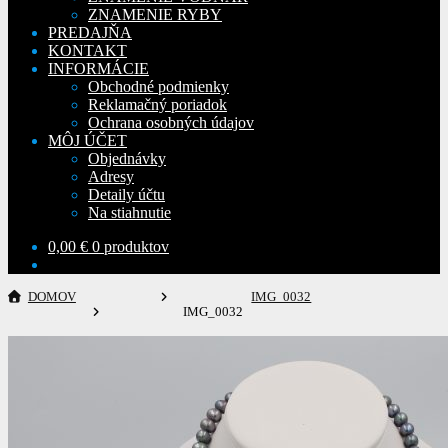
ZNAMENIE RYBY
PREDAJŇA
KONTAKT
INFORMÁCIE
Obchodné podmienky
Reklamačný poriadok
Ochrana osobných údajov
MÔJ ÚČET
Objednávky
Adresy
Detaily účtu
Na stiahnutie
0,00
€
0 produktov
DOMOV
IMG_0032
IMG_0032