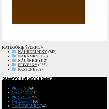
KATEGÓRIE ŠPERKOV
NÁHRDELNÍKY
(342)
NÁRAMKY
(160)
NÁUŠNICE
(112)
PRÍVESKY
(255)
PRSTENE
(69)
KATEGÓRIE PRODUKTOV
69
PRSTENE
69
produktov
112
NÁUŠNICE
112
255
produktov
PRÍVESKY
255
produktov
160
NÁRAMKY
160
produktov
342
NÁHRDELNÍKY
342