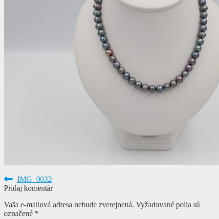
Navigácia
Predchádzajúci
IMG_0032
článok:
Pridaj komentár
v
Vaša e-mailová adresa nebude zverejnená.
Vyžadované polia sú
článku
označené
*