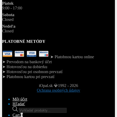
Piatok
9:00 - 17:00
Sobota
Closed
Nedeľa
Closed
PLATOBNÉ METÓDY
➤ Platobnou kartou online
➤ Prevodom na bankový účet
➤ Hotovosťou na dobierku
➤ Hotovosťou pri osobnom prevzatí
➤ Platobnou kartou pri prevzatí
iOpal.sk 💎1992 - 2026
Ochrana osobných údajov
Môj účet
Hľadať
Products
search
Cart
0