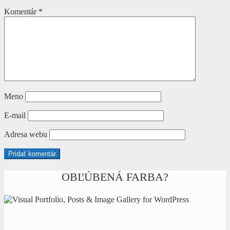
Komentár
*
Meno
E-mail
Adresa webu
OBĽÚBENÁ FARBA?