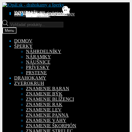
Preskočiť
Preskočiť
na
na
KONTAKT
INFORMÁCIE
Obchodné podmienky
Reklamačný poriadok
Ochrana osobných údajov
MÔJ ÚČET
Objednávky
Adresy
Detaily účtu
navigáciu
obsah
Na stiahnutie
Products
search
Menu
DOMOV
ŠPERKY
NÁHRDELNÍKY
NÁRAMKY
NÁUŠNICE
PRÍVESKY
PRSTENE
DRAHOKAMY
ZVEROKRUH
ZNAMENIE BARAN
ZNAMENIE BÝK
ZNAMENIE BLÍŽENCI
ZNAMENIE RAK
ZNAMENIE LEV
ZNAMENIE PANNA
ZNAMENIE VÁHY
ZNAMENIE ŠKORPIÓN
ZNAMENIE STRELEC