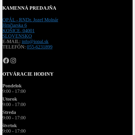
produktov
KAMENNÁ PREDAJŇA
OPÁL - RNDr. Jozef Molnár
Hrnčiarska 6
KOŠICE
,
04001
SLOVENSKO
E-MAIL:
info@iopal.sk
TELEFÓN:
055-6231899
OPAL.drahokamy
opal.drahokamy
OTVÁRACIE HODINY
Pondelok
9:00 - 17:00
Utorok
9:00 - 17:00
Streda
9:00 - 17:00
štvrtok
9:00 - 17:00