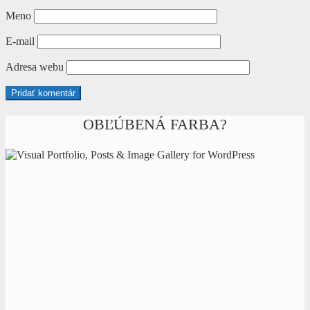
Meno
E-mail
Adresa webu
OBĽÚBENÁ FARBA?