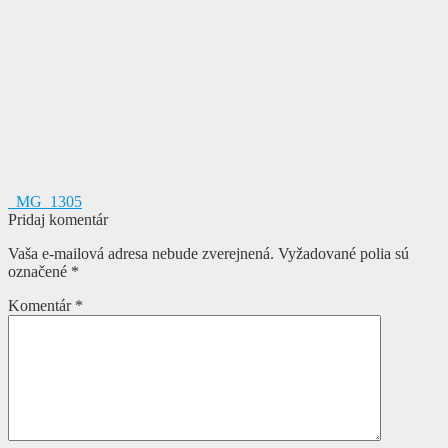
Navigácia
Predchádzajúci
_MG_1305
článok:
Pridaj komentár
v
Vaša e-mailová adresa nebude zverejnená.
Vyžadované polia sú
článku
označené
*
Komentár
*