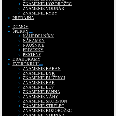
ZNAMENIE KOZOROŽEC
ZNAMENIE VODNÁR
ZNAMENIE RYBY
PREDAJŇA
DOMOV
ŠPERKY
Rozbaliť
NÁHRDELNÍKY
podradené
NÁRAMKY
menu
NÁUŠNICE
PRÍVESKY
PRSTENE
DRAHOKAMY
ZVEROKRUH
Rozbaliť
ZNAMENIE BARAN
podradené
ZNAMENIE BÝK
menu
ZNAMENIE BLÍŽENCI
ZNAMENIE RAK
ZNAMENIE LEV
ZNAMENIE PANNA
ZNAMENIE VÁHY
ZNAMENIE ŠKORPIÓN
ZNAMENIE STRELEC
ZNAMENIE KOZOROŽEC
ZNAMENIE VODNÁR