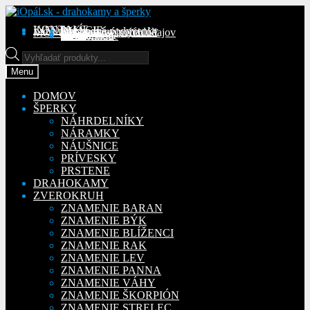
Preskočiť
Preskočiť
na
na
KONTAKT
INFORMÁCIE
Obchodné podmienky
Reklamačný poriadok
Ochrana osobných údajov
MÔJ ÚČET
Objednávky
Adresy
Detaily účtu
navigáciu
obsah
Na stiahnutie
Products
search
Menu
DOMOV
ŠPERKY
NÁHRDELNÍKY
NÁRAMKY
NÁUŠNICE
PRÍVESKY
PRSTENE
DRAHOKAMY
ZVEROKRUH
ZNAMENIE BARAN
ZNAMENIE BÝK
ZNAMENIE BLÍŽENCI
ZNAMENIE RAK
ZNAMENIE LEV
ZNAMENIE PANNA
ZNAMENIE VÁHY
ZNAMENIE ŠKORPIÓN
ZNAMENIE STRELEC