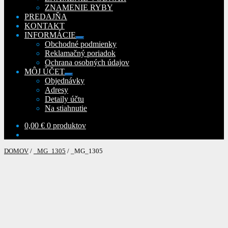
ZNAMENIE RYBY
PREDAJŇA
KONTAKT
INFORMÁCIE
Rozbaliť
Obchodné podmienky
podradené
Reklamačný poriadok
menu
Ochrana osobných údajov
MÔJ ÚČET
Rozbaliť
Objednávky
podradené
Adresy
menu
Detaily účtu
Na stiahnutie
0,00
€
0 produktov
DOMOV
/
_MG_1305
/
_MG_1305