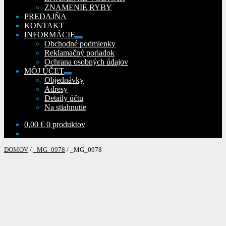
ZNAMENIE RYBY
PREDAJŇA
KONTAKT
INFORMÁCIE
Rozbaliť
Obchodné podmienky
podradené
Reklamačný poriadok
menu
Ochrana osobných údajov
MÔJ ÚČET
Rozbaliť
Objednávky
podradené
Adresy
menu
Detaily účtu
Na stiahnutie
0,00
€
0 produktov
DOMOV
/
_MG_0978
/
_MG_0978