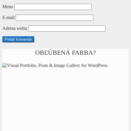
Meno
E-mail
Adresa webu
OBĽÚBENÁ FARBA?