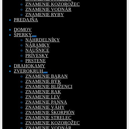
ZNAMENIE KOZOROŽEC
ZNAMENIE VODNÁR
ZNAMENIE RYBY
PREDAJŇA
DOMOV
ŠPERKY
Rozbaliť
NÁHRDELNÍKY
podradené
NÁRAMKY
menu
NÁUŠNICE
PRÍVESKY
PRSTENE
DRAHOKAMY
ZVEROKRUH
Rozbaliť
ZNAMENIE BARAN
podradené
ZNAMENIE BÝK
menu
ZNAMENIE BLÍŽENCI
ZNAMENIE RAK
ZNAMENIE LEV
ZNAMENIE PANNA
ZNAMENIE VÁHY
ZNAMENIE ŠKORPIÓN
ZNAMENIE STRELEC
ZNAMENIE KOZOROŽEC
ZNAMENIE VODNÁR