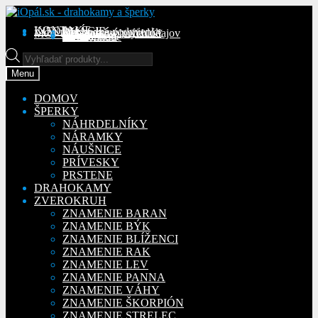
Preskočiť
Preskočiť
na
na
KONTAKT
INFORMÁCIE
Obchodné podmienky
Reklamačný poriadok
Ochrana osobných údajov
MÔJ ÚČET
Objednávky
Adresy
Detaily účtu
navigáciu
obsah
Na stiahnutie
Products
search
Menu
DOMOV
ŠPERKY
NÁHRDELNÍKY
NÁRAMKY
NÁUŠNICE
PRÍVESKY
PRSTENE
DRAHOKAMY
ZVEROKRUH
ZNAMENIE BARAN
ZNAMENIE BÝK
ZNAMENIE BLÍŽENCI
ZNAMENIE RAK
ZNAMENIE LEV
ZNAMENIE PANNA
ZNAMENIE VÁHY
ZNAMENIE ŠKORPIÓN
ZNAMENIE STRELEC