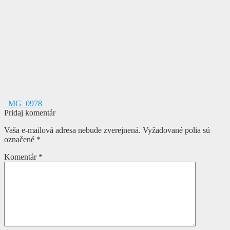
Navigácia
Predchádzajúci
_MG_0978
článok:
Pridaj komentár
v
Vaša e-mailová adresa nebude zverejnená.
Vyžadované polia sú
článku
označené
*
Komentár
*