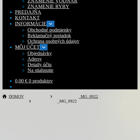
ZNAMENIE VODNÁR
ZNAMENIE RYBY
PREDAJŇA
KONTAKT
INFORMÁCIE
Rozbaliť
podradené
Obchodné podmienky
menu
Reklamačný poriadok
Ochrana osobných údajov
MÔJ ÚČET
Rozbaliť
podradené
Objednávky
menu
Adresy
Detaily účtu
Na stiahnutie
0,00
€
0 produktov
DOMOV
_MG_0922
_MG_0922