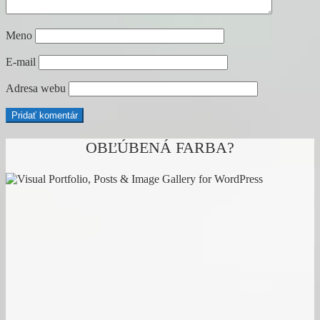
Meno
E-mail
Adresa webu
OBĽÚBENÁ FARBA?