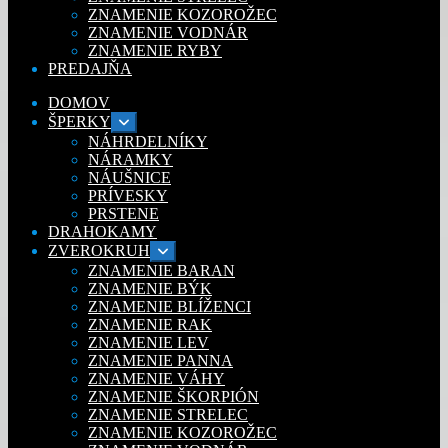
ZNAMENIE KOZOROŽEC
ZNAMENIE VODNÁR
ZNAMENIE RYBY
PREDAJŇA
DOMOV
ŠPERKY
Rozbaliť
podradené
NÁHRDELNÍKY
menu
NÁRAMKY
NÁUŠNICE
PRÍVESKY
PRSTENE
DRAHOKAMY
ZVEROKRUH
Rozbaliť
podradené
ZNAMENIE BARAN
menu
ZNAMENIE BÝK
ZNAMENIE BLÍŽENCI
ZNAMENIE RAK
ZNAMENIE LEV
ZNAMENIE PANNA
ZNAMENIE VÁHY
ZNAMENIE ŠKORPIÓN
ZNAMENIE STRELEC
ZNAMENIE KOZOROŽEC