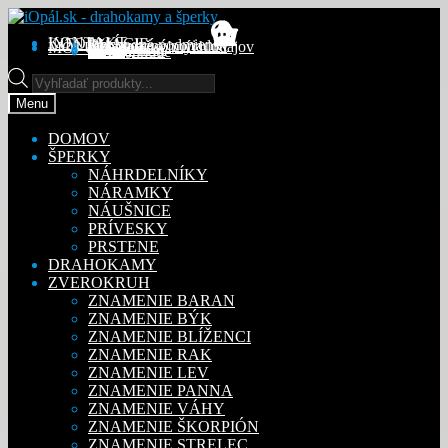
Preskočiť
Preskočiť
na
na
KONTAKT
INFORMÁCIE
Obchodné podmienky
Reklamačný poriadok
Ochrana osobných údajov
MÔJ ÚČET
Objednávky
Adresy
Detaily účtu
navigáciu
obsah
Na stiahnutie
Products
search
Menu
DOMOV
ŠPERKY
NÁHRDELNÍKY
NÁRAMKY
NÁUŠNICE
PRÍVESKY
PRSTENE
DRAHOKAMY
ZVEROKRUH
ZNAMENIE BARAN
ZNAMENIE BÝK
ZNAMENIE BLÍŽENCI
ZNAMENIE RAK
ZNAMENIE LEV
ZNAMENIE PANNA
ZNAMENIE VÁHY
ZNAMENIE ŠKORPIÓN
ZNAMENIE STRELEC